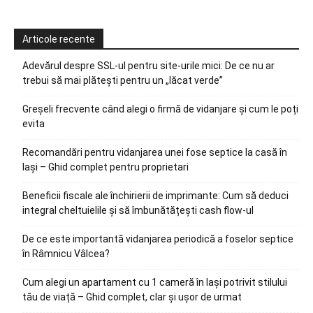
Articole recente
Adevărul despre SSL-ul pentru site-urile mici: De ce nu ar
trebui să mai plătești pentru un „lăcat verde”
Greșeli frecvente când alegi o firmă de vidanjare și cum le poți
evita
Recomandări pentru vidanjarea unei fose septice la casă în
Iași – Ghid complet pentru proprietari
Beneficii fiscale ale închirierii de imprimante: Cum să deduci
integral cheltuielile și să îmbunătățești cash flow-ul
De ce este importantă vidanjarea periodică a foselor septice
în Râmnicu Vâlcea?
Cum alegi un apartament cu 1 cameră în Iași potrivit stilului
tău de viață – Ghid complet, clar și ușor de urmat