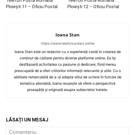
Telefon Posta Romana
Telefon Posta Romana
Ploieşti 11 – Oficiu Postal
Ploieşti 12 – Oficiu Postal
Ioana Stan
https://www.telefoncontact.online
Ioana Stan este un redactor cu o experiență vastă în crearea de
conținut de calitate pentru diverse platforme online. Ea își
desfășoară activitatea cu pasiune și dedicare, fiind mereu
preocupată de a oferi cititorilor informații relevante și utile. Cu o
abilitate remarcabilă de a-și adapta stilul de scriere în funcție de
tematica abordată, Ioana reușește să ofere o perspectivă
proaspătă și originală asupra subiectelor tratate.
LĂSAȚI UN MESAJ