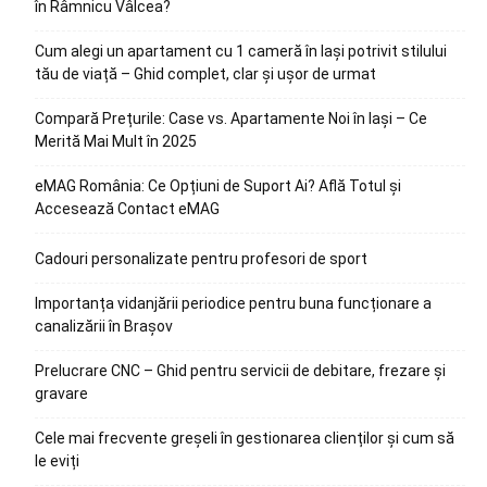
în Râmnicu Vâlcea?
Cum alegi un apartament cu 1 cameră în Iași potrivit stilului
tău de viață – Ghid complet, clar și ușor de urmat
Compară Prețurile: Case vs. Apartamente Noi în Iași – Ce
Merită Mai Mult în 2025
eMAG România: Ce Opțiuni de Suport Ai? Află Totul și
Accesează Contact eMAG
Cadouri personalizate pentru profesori de sport
Importanța vidanjării periodice pentru buna funcționare a
canalizării în Brașov
Prelucrare CNC – Ghid pentru servicii de debitare, frezare și
gravare
Cele mai frecvente greșeli în gestionarea clienților și cum să
le eviți