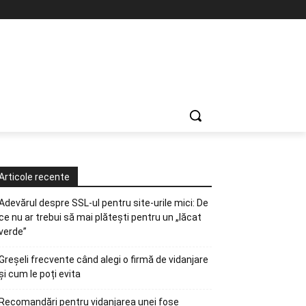
Articole recente
Adevărul despre SSL-ul pentru site-urile mici: De
ce nu ar trebui să mai plătești pentru un „lăcat
verde”
Greșeli frecvente când alegi o firmă de vidanjare
și cum le poți evita
Recomandări pentru vidanjarea unei fose