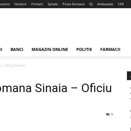
urante
Hoteluri
Primarii
Spitale
Posta Romana
ISJ
Ambasade
CFR
II
BANCI
MAGAZIN ONLINE
POLITIE
FARMACII
 – Oficiu Postal
mana Sinaia – Oficiu
0