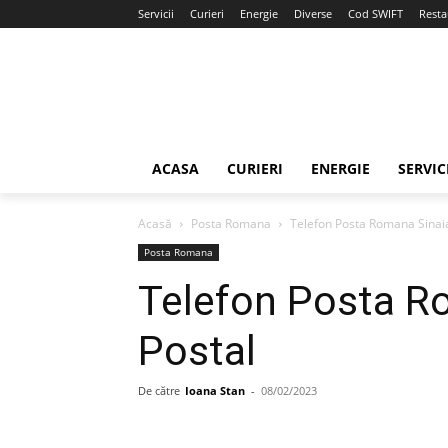
Servicii
Curieri
Energie
Diverse
Cod SWIFT
Resta
ACASA
CURIERI
ENERGIE
SERVIC
Acasă
Posta Romana
Telefon Posta Romana Sinaia
Posta Romana
Telefon Posta Ro
Postal
De către
Ioana Stan
-
08/02/2023