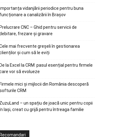
Importanța vidanjării periodice pentru buna
funcționare a canalizării în Brașov
Prelucrare CNC – Ghid pentru servicii de
debitare, frezare și gravare
Cele mai frecvente greșeli în gestionarea
clienților și cum să le eviți
De la Excel la CRM: pasul esențial pentru firmele
care vor să evolueze
Firmele mici și mijlocii din România descoperă
softurile CRM
ZuzuLand – un spațiu de joacă unic pentru copii
în Iași, creat cu grijă pentru întreaga familie
Recomandari