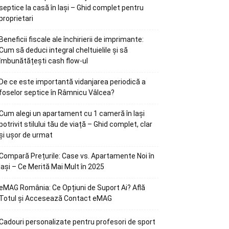
septice la casă în Iași – Ghid complet pentru
proprietari
Beneficii fiscale ale închirierii de imprimante:
Cum să deduci integral cheltuielile și să
îmbunătățești cash flow-ul
De ce este importantă vidanjarea periodică a
foselor septice în Râmnicu Vâlcea?
Cum alegi un apartament cu 1 cameră în Iași
potrivit stilului tău de viață – Ghid complet, clar
și ușor de urmat
Compară Prețurile: Case vs. Apartamente Noi în
Iași – Ce Merită Mai Mult în 2025
eMAG România: Ce Opțiuni de Suport Ai? Află
Totul și Accesează Contact eMAG
Cadouri personalizate pentru profesori de sport