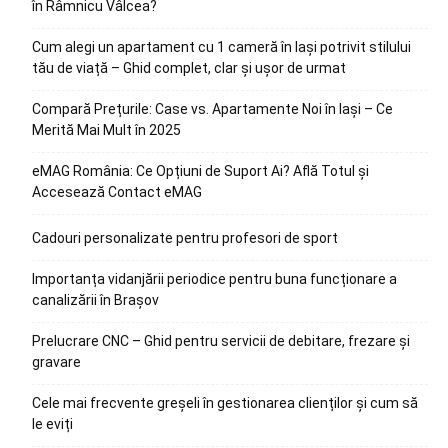
în Râmnicu Vâlcea?
Cum alegi un apartament cu 1 cameră în Iași potrivit stilului
tău de viață – Ghid complet, clar și ușor de urmat
Compară Prețurile: Case vs. Apartamente Noi în Iași – Ce
Merită Mai Mult în 2025
eMAG România: Ce Opțiuni de Suport Ai? Află Totul și
Accesează Contact eMAG
Cadouri personalizate pentru profesori de sport
Importanța vidanjării periodice pentru buna funcționare a
canalizării în Brașov
Prelucrare CNC – Ghid pentru servicii de debitare, frezare și
gravare
Cele mai frecvente greșeli în gestionarea clienților și cum să
le eviți