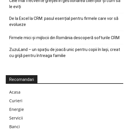
Cele mai frecvente greșeli în gestionarea clienților și cum să
le eviți
De la Excel la CRM: pasul esențial pentru firmele care vor să
evolueze
Firmele mici și mijlocii din România descoperă softurile CRM
ZuzuLand – un spațiu de joacă unic pentru copii în Iași, creat
cu grijă pentru întreaga familie
Recomandari
Acasa
Curieri
Energie
Servicii
Banci