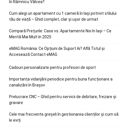
în Râmnicu Vâlcea?
Cum alegi un apartament cu 1 cameră în Iași potrivit stilului
tău de viață – Ghid complet, clar și ușor de urmat
Compară Prețurile: Case vs. Apartamente Noi în Iași – Ce
Merită Mai Mult în 2025
eMAG România: Ce Opțiuni de Suport Ai? Află Totul și
Accesează Contact eMAG
Cadouri personalizate pentru profesori de sport
Importanța vidanjării periodice pentru buna funcționare a
canalizării în Brașov
Prelucrare CNC – Ghid pentru servicii de debitare, frezare și
gravare
Cele mai frecvente greșeli în gestionarea clienților și cum să
le eviți