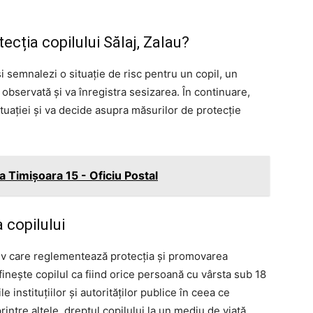
ecția copilului Sălaj, Zalau?
și semnalezi o situație de risc pentru un copil, un
a observată și va înregistra sesizarea. În continuare,
ituației și va decide asupra măsurilor de protecție
 Timişoara 15 - Oficiu Postal
 copilului
iv care reglementează protecția și promovarea
finește copilul ca fiind orice persoană cu vârsta sub 18
ile instituțiilor și autorităților publice în ceea ce
rintre altele, dreptul copilului la un mediu de viață