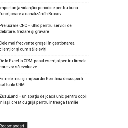
Importanța vidanjării periodice pentru buna
funcționare a canalizării în Brașov
Prelucrare CNC – Ghid pentru servicii de
debitare, frezare și gravare
Cele mai frecvente greșeli în gestionarea
clienților și cum să le eviți
De la Excel la CRM: pasul esențial pentru firmele
care vor să evolueze
Firmele mici și mijlocii din România descoperă
softurile CRM
ZuzuLand – un spațiu de joacă unic pentru copii
în Iași, creat cu grijă pentru întreaga familie
Recomandari