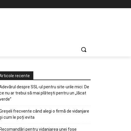
Articole recente
Adevărul despre SSL-ul pentru site-urile mici: De
ce nu ar trebui să mai plătești pentru un „lăcat
verde”
Greșeli frecvente când alegi o firmă de vidanjare
și cum le poți evita
Recomandări pentru vidanjarea unei fose