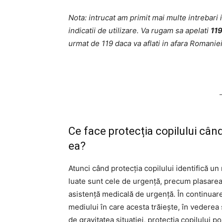
Nota: intrucat am primit mai multe intrebari
indicatii de utilizare. Va rugam sa apelati
11
urmat de 119 daca va aflati in afara Romaniei
Ce face protecția copilului cân
ea?
Atunci când protecția copilului identifică u
luate sunt cele de urgență, precum plasarea
asistență medicală de urgență. În continuare,
mediului în care acesta trăiește, în vederea s
de gravitatea situației, protecția copilului 