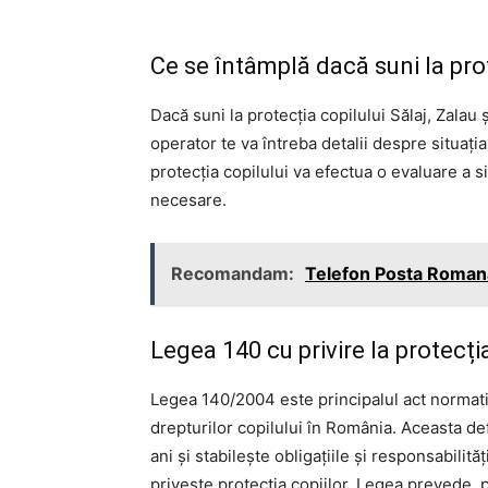
Ce se întâmplă dacă suni la prot
Dacă suni la protecția copilului Sălaj, Zalau 
operator te va întreba detalii despre situați
protecția copilului va efectua o evaluare a s
necesare.
Recomandam:
Telefon Posta Romana
Legea 140 cu privire la protecția
Legea 140/2004 este principalul act normat
drepturilor copilului în România. Aceasta de
ani și stabilește obligațiile și responsabilităț
privește protecția copiilor. Legea prevede, p