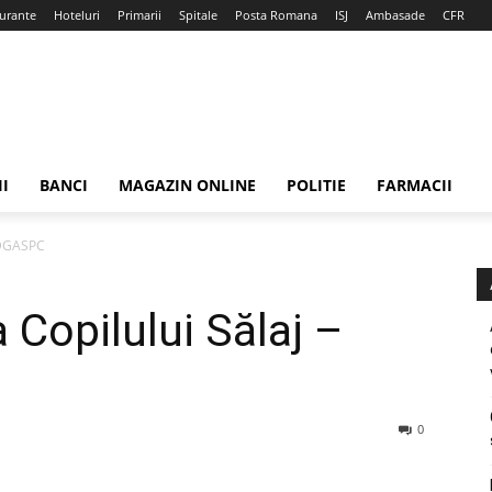
urante
Hoteluri
Primarii
Spitale
Posta Romana
ISJ
Ambasade
CFR
II
BANCI
MAGAZIN ONLINE
POLITIE
FARMACII
– DGASPC
 Copilului Sălaj –
0