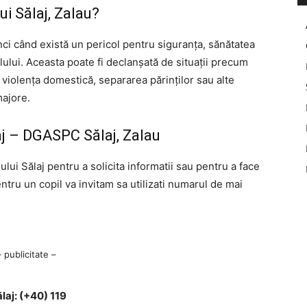
ui Sălaj, Zalau?
unci când există un pericol pentru siguranța, sănătatea
lului. Aceasta poate fi declanșată de situații precum
 violența domestică, separarea părinților sau alte
majore.
aj – DGASPC Sălaj, Zalau
ului Sălaj pentru a solicita informatii sau pentru a face
entru un copil va invitam sa utilizati numarul de mai
– publicitate –
laj: (+40) 119