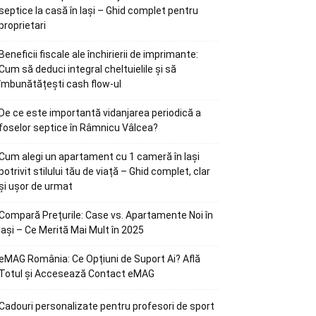
septice la casă în Iași – Ghid complet pentru
proprietari
Beneficii fiscale ale închirierii de imprimante:
Cum să deduci integral cheltuielile și să
îmbunătățești cash flow-ul
De ce este importantă vidanjarea periodică a
foselor septice în Râmnicu Vâlcea?
Cum alegi un apartament cu 1 cameră în Iași
potrivit stilului tău de viață – Ghid complet, clar
și ușor de urmat
Compară Prețurile: Case vs. Apartamente Noi în
Iași – Ce Merită Mai Mult în 2025
eMAG România: Ce Opțiuni de Suport Ai? Află
Totul și Accesează Contact eMAG
Cadouri personalizate pentru profesori de sport