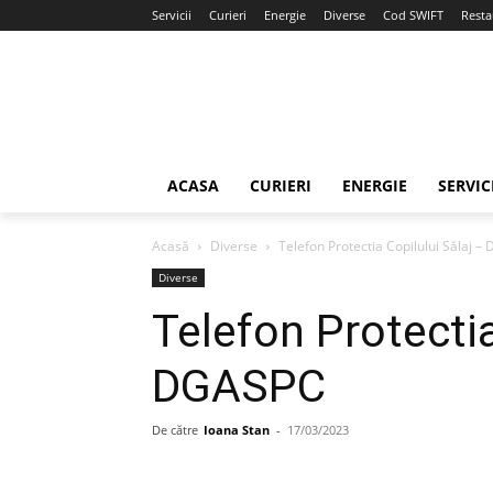
Servicii
Curieri
Energie
Diverse
Cod SWIFT
Resta
ACASA
CURIERI
ENERGIE
SERVIC
Acasă
Diverse
Telefon Protectia Copilului Sălaj 
Diverse
Telefon Protectia
DGASPC
De către
Ioana Stan
-
17/03/2023