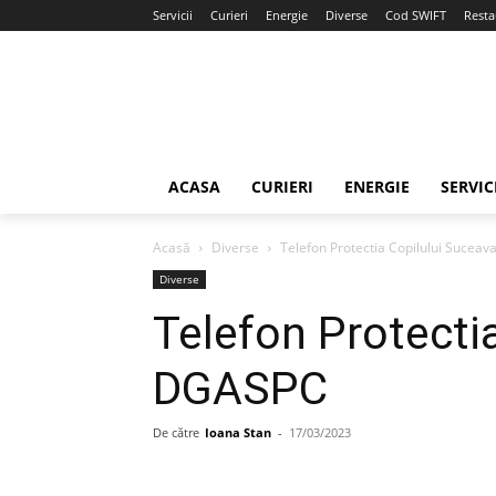
Servicii
Curieri
Energie
Diverse
Cod SWIFT
Resta
ACASA
CURIERI
ENERGIE
SERVIC
Acasă
Diverse
Telefon Protectia Copilului Sucea
Diverse
Telefon Protecti
DGASPC
De către
Ioana Stan
-
17/03/2023