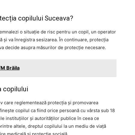
tecția copilului Suceava?
emnalezi o situație de risc pentru un copil, un operator
ă și va înregistra sesizarea. În continuare, protecția
și va decide asupra măsurilor de protecție necesare.
M Brăila
 copilului
iv care reglementează protecția și promovarea
finește copilul ca fiind orice persoană cu vârsta sub 18
ile instituțiilor și autorităților publice în ceea ce
rintre altele, dreptul copilului la un mediu de viață
jire medicală și protecție socială.