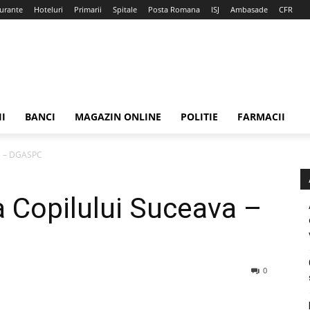
urante
Hoteluri
Primarii
Spitale
Posta Romana
ISJ
Ambasade
CFR
II
BANCI
MAGAZIN ONLINE
POLITIE
FARMACII
va – DGASPC
a Copilului Suceava –
0