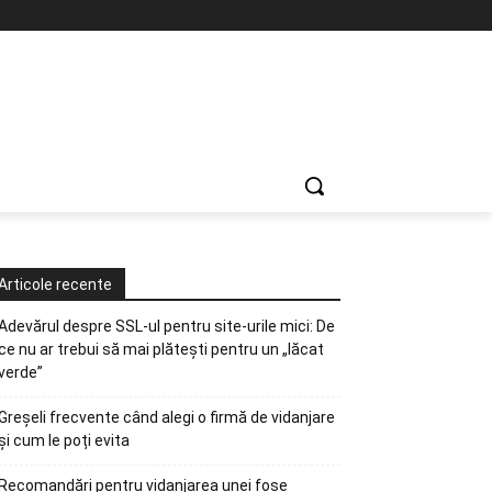
Articole recente
Adevărul despre SSL-ul pentru site-urile mici: De
ce nu ar trebui să mai plătești pentru un „lăcat
verde”
Greșeli frecvente când alegi o firmă de vidanjare
și cum le poți evita
Recomandări pentru vidanjarea unei fose