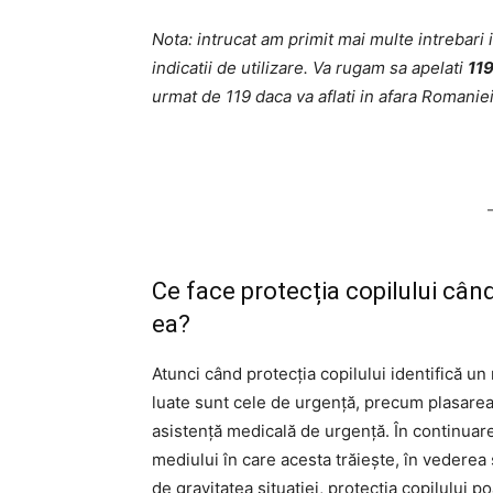
Nota: intrucat am primit mai multe intrebari
indicatii de utilizare. Va rugam sa apelati
11
urmat de 119 daca va aflati in afara Romaniei
Ce face protecția copilului cân
ea?
Atunci când protecția copilului identifică u
luate sunt cele de urgență, precum plasarea
asistență medicală de urgență. În continuare,
mediului în care acesta trăiește, în vederea s
de gravitatea situației, protecția copilului 