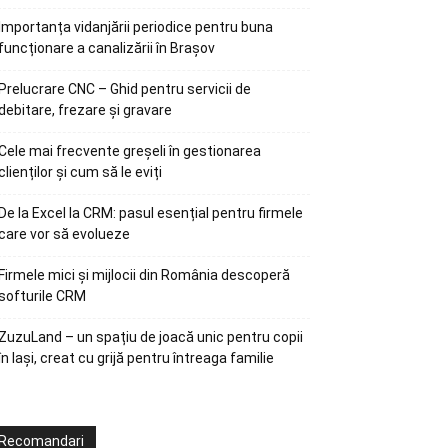
Importanța vidanjării periodice pentru buna
funcționare a canalizării în Brașov
Prelucrare CNC – Ghid pentru servicii de
debitare, frezare și gravare
Cele mai frecvente greșeli în gestionarea
clienților și cum să le eviți
De la Excel la CRM: pasul esențial pentru firmele
care vor să evolueze
Firmele mici și mijlocii din România descoperă
softurile CRM
ZuzuLand – un spațiu de joacă unic pentru copii
în Iași, creat cu grijă pentru întreaga familie
Recomandari