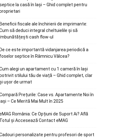
septice la casă în Iași – Ghid complet pentru
proprietari
Beneficii fiscale ale închirierii de imprimante:
Cum să deduci integral cheltuielile și să
îmbunătățești cash flow-ul
De ce este importantă vidanjarea periodică a
foselor septice în Râmnicu Vâlcea?
Cum alegi un apartament cu 1 cameră în Iași
potrivit stilului tău de viață – Ghid complet, clar
și ușor de urmat
Compară Prețurile: Case vs. Apartamente Noi în
Iași – Ce Merită Mai Mult în 2025
eMAG România: Ce Opțiuni de Suport Ai? Află
Totul și Accesează Contact eMAG
Cadouri personalizate pentru profesori de sport