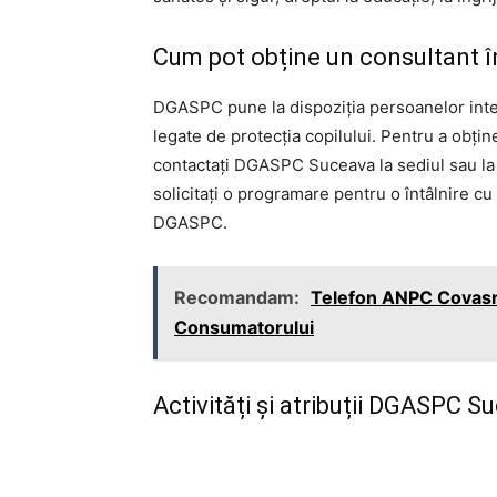
Cum pot obține un consultant î
DGASPC pune la dispoziția persoanelor inter
legate de protecția copilului. Pentru a obține
contactați DGASPC Suceava la sediul sau la nu
solicitați o programare pentru o întâlnire c
DGASPC.
Recomandam:
Telefon ANPC Covasna
Consumatorului
Activități și atribuții DGASPC S