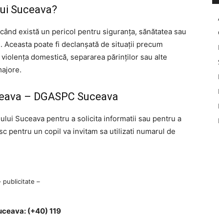
lui Suceava?
 când există un pericol pentru siguranța, sănătatea sau
i. Aceasta poate fi declanșată de situații precum
 violența domestică, separarea părinților sau alte
majore.
uceava – DGASPC Suceava
lului Suceava pentru a solicita informatii sau pentru a
isc pentru un copil va invitam sa utilizati numarul de
– publicitate –
uceava: (+40) 119