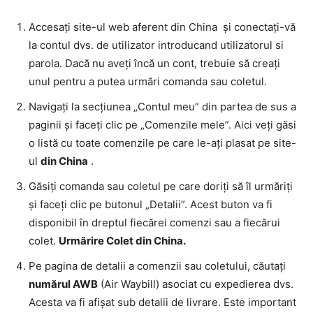
Accesați site-ul web aferent din China și conectați-vă
la contul dvs. de utilizator introducand utilizatorul si
parola. Dacă nu aveți încă un cont, trebuie să creați
unul pentru a putea urmări comanda sau coletul.
Navigați la secțiunea „Contul meu” din partea de sus a
paginii și faceți clic pe „Comenzile mele”. Aici veți găsi
o listă cu toate comenzile pe care le-ați plasat pe site-
ul
din China
.
Găsiți comanda sau coletul pe care doriți să îl urmăriți
și faceți clic pe butonul „Detalii”. Acest buton va fi
disponibil în dreptul fiecărei comenzi sau a fiecărui
colet.
Urmărire Colet din China.
Pe pagina de detalii a comenzii sau coletului, căutați
numărul AWB
(Air Waybill) asociat cu expedierea dvs.
Acesta va fi afișat sub detalii de livrare. Este important