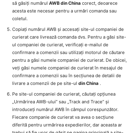
să găsiți numărul
AWB din China
corect, deoarece
acesta este necesar pentru a urmări comanda sau
coletul.
Copiați numărul AWB și accesați site-ul companiei de
curierat care livrează comanda dvs. Pentru a găsi site-
ul companiei de curierat, verificați e-mailul de
confirmare a comenzii sau utilizați motorul de căutare
pentru a găsi numele companiei de curierat. De obicei,
veți găsi numele companiei de curierat în mesajul de
confirmare a comenzii sau în secțiunea de detalii de
livrare a comenzii de pe site-ul
din China
.
Pe site-ul companiei de curierat, căutați opțiunea
„Urmărirea AWB-ului” sau „Track and Trace” și
introduceți numărul AWB în câmpul corespunzător.
Fiecare companie de curierat va avea o secțiune
diferită pentru urmărirea expedierilor, dar aceasta ar
trebui să fie ușor de găsit pe pagina principală a site-