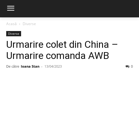
Acasă
Diverse
Diverse
Urmarire colet din China –
Urmarire comanda AWB
De către
Ioana Stan
-
13/04/2023
0