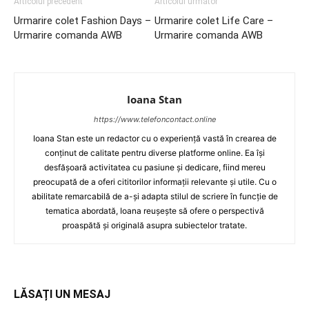
Articolul precedent
Articolul următor
Urmarire colet Fashion Days –
Urmarire colet Life Care –
Urmarire comanda AWB
Urmarire comanda AWB
Ioana Stan
https://www.telefoncontact.online
Ioana Stan este un redactor cu o experiență vastă în crearea de
conținut de calitate pentru diverse platforme online. Ea își
desfășoară activitatea cu pasiune și dedicare, fiind mereu
preocupată de a oferi cititorilor informații relevante și utile. Cu o
abilitate remarcabilă de a-și adapta stilul de scriere în funcție de
tematica abordată, Ioana reușește să ofere o perspectivă
proaspătă și originală asupra subiectelor tratate.
LĂSAȚI UN MESAJ