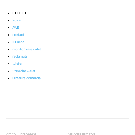
ETICHETE
2024
AWB
contact
Il Passo
monitorizare colet
reclamatii
telefon
Urmarire Colet
urmarire comanda
Articolul precedent
Articolul următor