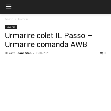
Acasă
Diverse
Diverse
Urmarire colet IL Passo –
Urmarire comanda AWB
De către
Ioana Stan
-
13/04/2023
0