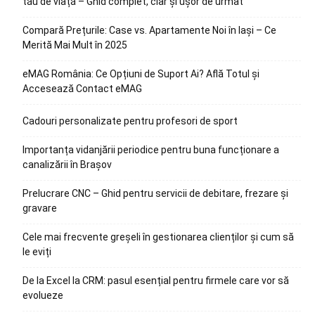
tău de viață – Ghid complet, clar și ușor de urmat
Compară Prețurile: Case vs. Apartamente Noi în Iași – Ce
Merită Mai Mult în 2025
eMAG România: Ce Opțiuni de Suport Ai? Află Totul și
Accesează Contact eMAG
Cadouri personalizate pentru profesori de sport
Importanța vidanjării periodice pentru buna funcționare a
canalizării în Brașov
Prelucrare CNC – Ghid pentru servicii de debitare, frezare și
gravare
Cele mai frecvente greșeli în gestionarea clienților și cum să
le eviți
De la Excel la CRM: pasul esențial pentru firmele care vor să
evolueze