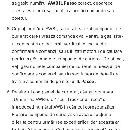
să găsiți numărul
AWB IL Passo
corect, deoarece
acesta este necesar pentru a urmări comanda sau
coletul.
Copiați numărul AWB și accesați site-ul companiei de
curierat care livrează comanda dvs. Pentru a găsi site-
ul companiei de curierat, verificați e-mailul de
confirmare a comenzii sau utilizați motorul de căutare
pentru a găsi numele companiei de curierat. De obicei,
veți găsi numele companiei de curierat în mesajul de
confirmare a comenzii sau în secțiunea de detalii de
livrare a comenzii de pe site-ul
IL Passo
.
Pe site-ul companiei de curierat, căutați opțiunea
„Urmărirea AWB-ului” sau „Track and Trace” și
introduceți numărul AWB în câmpul corespunzător.
Fiecare companie de curierat va avea o secțiune
diferită pentru urmărirea expedierilor, dar aceasta ar
trebui să fie ușor de găsit pe pagina principală a site-