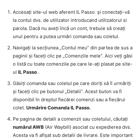
Accesați site-ul web aferent IL Passo și conectați-vă
la contul dvs. de utilizator introducand utilizatorul si
parola. Dacă nu aveți încă un cont, trebuie să creați
unul pentru a putea urmări comanda sau coletul.
Navigați la secțiunea „Contul meu” din partea de sus a
paginii și faceți clic pe „Comenzile mele”. Aici veți găsi
o listă cu toate comenzile pe care le-ați plasat pe site-
ul
IL Passo
.
Găsiți comanda sau coletul pe care doriți să îl urmăriți
și faceți clic pe butonul „Detalii”. Acest buton va fi
disponibil în dreptul fiecărei comenzi sau a fiecărui
colet.
Urmărire Comanda IL Passo.
Pe pagina de detalii a comenzii sau coletului, căutați
numărul AWB
(Air Waybill) asociat cu expedierea dvs.
Acesta va fi afișat sub detalii de livrare. Este important