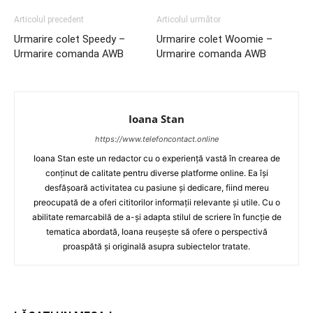
Articolul precedent
Articolul următor
Urmarire colet Speedy –
Urmarire colet Woomie –
Urmarire comanda AWB
Urmarire comanda AWB
Ioana Stan
https://www.telefoncontact.online
Ioana Stan este un redactor cu o experiență vastă în crearea de
conținut de calitate pentru diverse platforme online. Ea își
desfășoară activitatea cu pasiune și dedicare, fiind mereu
preocupată de a oferi cititorilor informații relevante și utile. Cu o
abilitate remarcabilă de a-și adapta stilul de scriere în funcție de
tematica abordată, Ioana reușește să ofere o perspectivă
proaspătă și originală asupra subiectelor tratate.