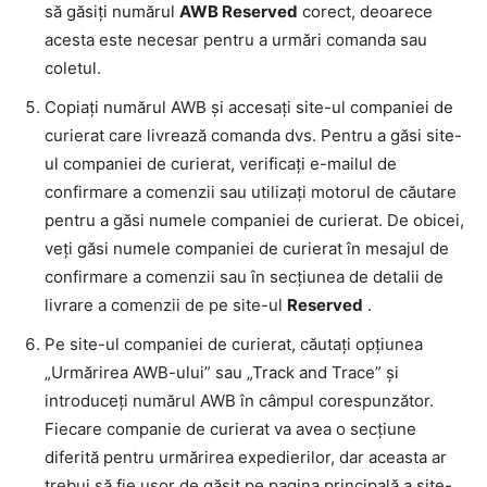
să găsiți numărul
AWB Reserved
corect, deoarece
acesta este necesar pentru a urmări comanda sau
coletul.
Copiați numărul AWB și accesați site-ul companiei de
curierat care livrează comanda dvs. Pentru a găsi site-
ul companiei de curierat, verificați e-mailul de
confirmare a comenzii sau utilizați motorul de căutare
pentru a găsi numele companiei de curierat. De obicei,
veți găsi numele companiei de curierat în mesajul de
confirmare a comenzii sau în secțiunea de detalii de
livrare a comenzii de pe site-ul
Reserved
.
Pe site-ul companiei de curierat, căutați opțiunea
„Urmărirea AWB-ului” sau „Track and Trace” și
introduceți numărul AWB în câmpul corespunzător.
Fiecare companie de curierat va avea o secțiune
diferită pentru urmărirea expedierilor, dar aceasta ar
trebui să fie ușor de găsit pe pagina principală a site-