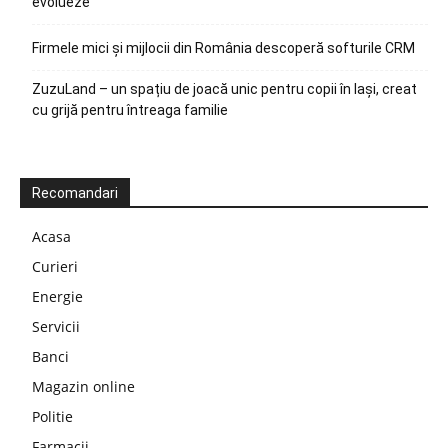
evolueze
Firmele mici și mijlocii din România descoperă softurile CRM
ZuzuLand – un spațiu de joacă unic pentru copii în Iași, creat
cu grijă pentru întreaga familie
Recomandari
Acasa
Curieri
Energie
Servicii
Banci
Magazin online
Politie
Farmacii