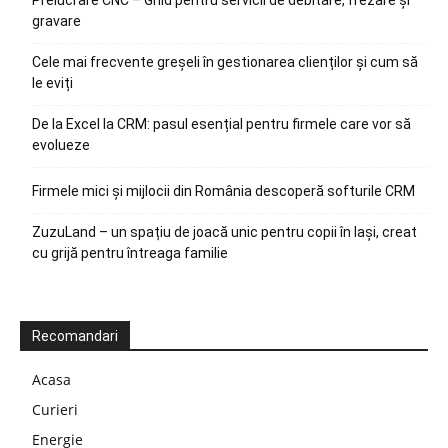
Prelucrare CNC – Ghid pentru servicii de debitare, frezare și
gravare
Cele mai frecvente greșeli în gestionarea clienților și cum să
le eviți
De la Excel la CRM: pasul esențial pentru firmele care vor să
evolueze
Firmele mici și mijlocii din România descoperă softurile CRM
ZuzuLand – un spațiu de joacă unic pentru copii în Iași, creat
cu grijă pentru întreaga familie
Recomandari
Acasa
Curieri
Energie