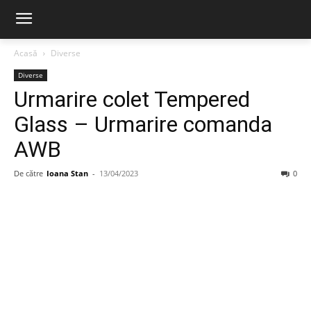
Acasă
Diverse
Diverse
Urmarire colet Tempered
Glass – Urmarire comanda
AWB
De către
Ioana Stan
-
13/04/2023
0