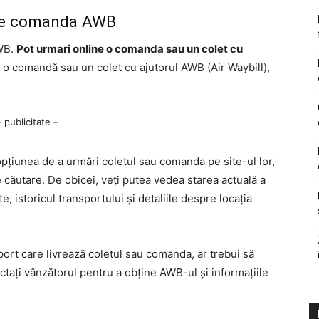
ire comanda AWB
WB.
Pot urmari online o comanda sau un colet cu
 o comandă sau un colet cu ajutorul AWB (Air Waybill),
– publicitate –
pțiunea de a urmări coletul sau comanda pe site-ul lor,
căutare. De obicei, veți putea vedea starea actuală a
te, istoricul transportului și detaliile despre locația
ort care livrează coletul sau comanda, ar trebui să
ctați vânzătorul pentru a obține AWB-ul și informațiile