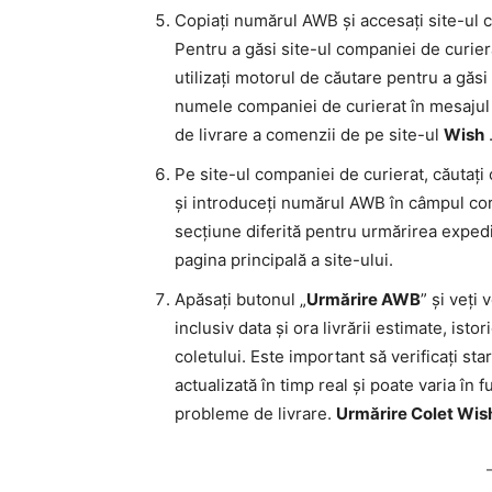
Copiați numărul AWB și accesați site-ul 
Pentru a găsi site-ul companiei de curier
utilizați motorul de căutare pentru a găs
numele companiei de curierat în mesajul 
de livrare a comenzii de pe site-ul
Wish
Pe site-ul companiei de curierat, căutaț
și introduceți numărul AWB în câmpul co
secțiune diferită pentru urmărirea expedie
pagina principală a site-ului.
Apăsați butonul „
Urmărire AWB
” și veți
inclusiv data și ora livrării estimate, isto
coletului. Este important să verificați st
actualizată în timp real și poate varia în f
probleme de livrare.
Urmărire Colet Wis