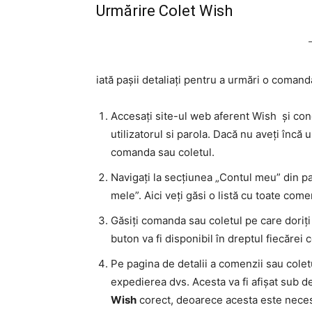
Urmărire Colet Wish
iată pașii detaliați pentru a urmări o coman
Accesați site-ul web aferent Wish și cone
utilizatorul si parola. Dacă nu aveți încă
comanda sau coletul.
Navigați la secțiunea „Contul meu” din pa
mele”. Aici veți găsi o listă cu toate come
Găsiți comanda sau coletul pe care doriți s
buton va fi disponibil în dreptul fiecărei
Pe pagina de detalii a comenzii sau colet
expedierea dvs. Acesta va fi afișat sub de
Wish
corect, deoarece acesta este neces