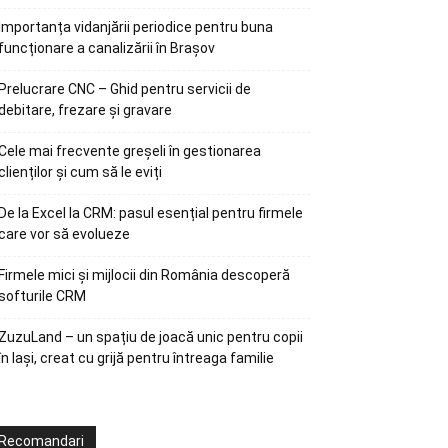
Importanța vidanjării periodice pentru buna
funcționare a canalizării în Brașov
Prelucrare CNC – Ghid pentru servicii de
debitare, frezare și gravare
Cele mai frecvente greșeli în gestionarea
clienților și cum să le eviți
De la Excel la CRM: pasul esențial pentru firmele
care vor să evolueze
Firmele mici și mijlocii din România descoperă
softurile CRM
ZuzuLand – un spațiu de joacă unic pentru copii
în Iași, creat cu grijă pentru întreaga familie
Recomandari