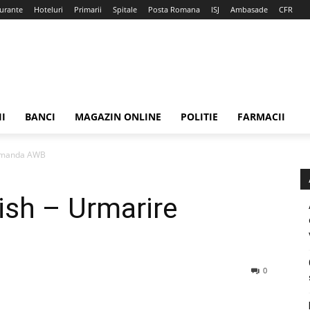
urante
Hoteluri
Primarii
Spitale
Posta Romana
ISJ
Ambasade
CFR
II
BANCI
MAGAZIN ONLINE
POLITIE
FARMACII
comanda AWB
ish – Urmarire
0