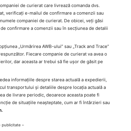
companiei de curierat care livrează comanda dvs.
at, verificați e-mailul de confirmare a comenzii sau
i numele companiei de curierat. De obicei, veți găsi
de confirmare a comenzii sau în secțiunea de detalii
.
i opțiunea „Urmărirea AWB-ului” sau „Track and Trace”
respunzător. Fiecare companie de curierat va avea o
rilor, dar aceasta ar trebui să fie ușor de găsit pe
 vedea informațiile despre starea actuală a expedierii,
ricul transportului și detaliile despre locația actuală a
area de livrare periodic, deoarece aceasta poate fi
uncție de situațiile neașteptate, cum ar fi întârzieri sau
h.
– publicitate –