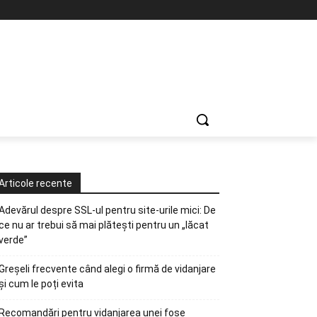
Articole recente
Adevărul despre SSL-ul pentru site-urile mici: De
ce nu ar trebui să mai plătești pentru un „lăcat
verde”
Greșeli frecvente când alegi o firmă de vidanjare
și cum le poți evita
Recomandări pentru vidanjarea unei fose