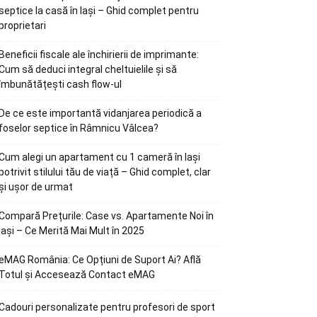
septice la casă în Iași – Ghid complet pentru
proprietari
Beneficii fiscale ale închirierii de imprimante:
Cum să deduci integral cheltuielile și să
îmbunătățești cash flow-ul
De ce este importantă vidanjarea periodică a
foselor septice în Râmnicu Vâlcea?
Cum alegi un apartament cu 1 cameră în Iași
potrivit stilului tău de viață – Ghid complet, clar
și ușor de urmat
Compară Prețurile: Case vs. Apartamente Noi în
Iași – Ce Merită Mai Mult în 2025
eMAG România: Ce Opțiuni de Suport Ai? Află
Totul și Accesează Contact eMAG
Cadouri personalizate pentru profesori de sport