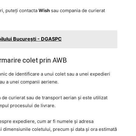
ri, puteți contacta
Wish
sau compania de curierat
pilului Bucureşti - DGASPC
marire colet prin AWB
ic de identificare a unui colet sau a unei expedieri
sau a unei companii aeriene.
de curierat sau de transport aerian și este utilizat
mpul procesului de livrare.
espre expediere, cum ar fi numele și adresa
și dimensiunile coletului, precum și data și ora estimată