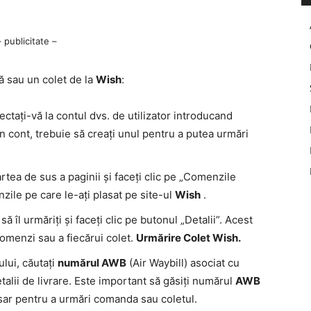
– publicitate –
dă sau un colet de la
Wish
:
ctați-vă la contul dvs. de utilizator introducand
 un cont, trebuie să creați unul pentru a putea urmări
rtea de sus a paginii și faceți clic pe „Comenzile
nzile pe care le-ați plasat pe site-ul
Wish
.
ă îl urmăriți și faceți clic pe butonul „Detalii”. Acest
 comenzi sau a fiecărui colet.
Urmărire Colet Wish.
ului, căutați
numărul AWB
(Air Waybill) asociat cu
talii de livrare. Este important să găsiți numărul
AWB
ar pentru a urmări comanda sau coletul.