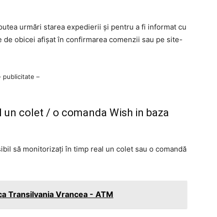
utea urmări starea expedierii și pentru a fi informat cu
e de obicei afișat în confirmarea comenzii sau pe site-
– publicitate –
l un colet / o comanda Wish in baza
ibil să monitorizați în timp real un colet sau o comandă
a Transilvania Vrancea - ATM