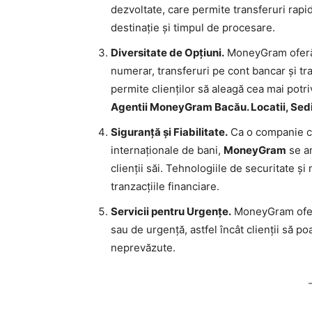
dezvoltate, care permite transferuri rapid
destinație și timpul de procesare.
Diversitate de Opțiuni.
MoneyGram oferă d
numerar, transferuri pe cont bancar și tr
permite clienților să aleagă cea mai potri
Agentii MoneyGram Bacău. Locatii, Sedii,
Siguranță și Fiabilitate.
Ca o companie cu
internaționale de bani,
MoneyGram
se an
clienții săi. Tehnologiile de securitate ș
tranzacțiile financiare.
Servicii pentru Urgențe.
MoneyGram oferă
sau de urgență, astfel încât clienții să po
neprevăzute.