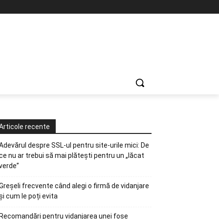
Articole recente
Adevărul despre SSL-ul pentru site-urile mici: De
ce nu ar trebui să mai plătești pentru un „lăcat
verde”
Greșeli frecvente când alegi o firmă de vidanjare
și cum le poți evita
Recomandări pentru vidanjarea unei fose