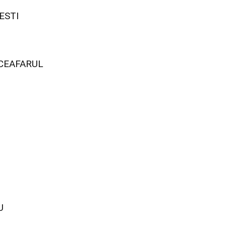
ESTI
CEAFARUL
U