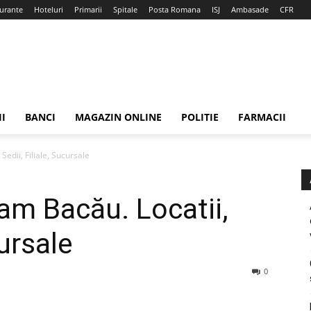
urante
Hoteluri
Primarii
Spitale
Posta Romana
ISJ
Ambasade
CFR
II
BANCI
MAGAZIN ONLINE
POLITIE
FARMACII
edii, Filiale, Sucursale
m Bacău. Locatii,
cursale
0