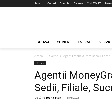
Servicii
Curieri
Energie
Diverse
Cod SWIFT
Resta
ACASA
CURIERI
ENERGIE
SERVIC
Acasă
Diverse
Agentii MoneyGram Bacău. Locatii, S
Diverse
Agentii MoneyGra
Sedii, Filiale, Su
De către
Ioana Stan
-
11/08/2023