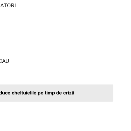
IATORI
CAU
duce cheltuielile pe timp de criză