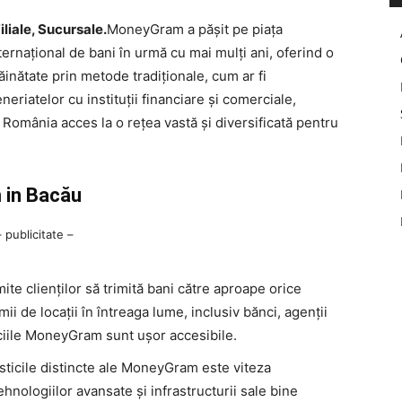
liale, Sucursale.
MoneyGram a pășit pe piața
ernațional de bani în urmă cu mai mulți ani, oferind o
trăinătate prin metode tradiționale, cum ar fi
eriatelor cu instituții financiare și comerciale,
România acces la o rețea vastă și diversificată pentru
 in Bacău
– publicitate –
 clienților să trimită bani către aproape orice
ii de locații în întreaga lume, inclusiv bănci, agenții
ciile MoneyGram sunt ușor accesibile.
sticile distincte ale MoneyGram este viteza
ehnologiilor avansate și infrastructurii sale bine