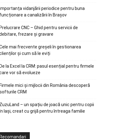
Importanța vidanjării periodice pentru buna
funcționare a canalizării în Brașov
Prelucrare CNC – Ghid pentru servicii de
debitare, frezare și gravare
Cele mai frecvente greșeli în gestionarea
clienților și cum să le eviți
De la Excel la CRM: pasul esențial pentru firmele
care vor să evolueze
Firmele mici și mijlocii din România descoperă
softurile CRM
ZuzuLand – un spațiu de joacă unic pentru copii
în Iași, creat cu grijă pentru întreaga familie
Recomandari