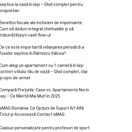
septice la casă în Iași – Ghid complet pentru
proprietari
Beneficii fiscale ale închirierii de imprimante:
Cum să deduci integral cheltuielile și să
îmbunătățești cash flow-ul
De ce este importantă vidanjarea periodică a
foselor septice în Râmnicu Vâlcea?
Cum alegi un apartament cu 1 cameră în Iași
potrivit stilului tău de viață – Ghid complet, clar
și ușor de urmat
Compară Prețurile: Case vs. Apartamente Noi în
Iași – Ce Merită Mai Mult în 2025
eMAG România: Ce Opțiuni de Suport Ai? Află
Totul și Accesează Contact eMAG
Cadouri personalizate pentru profesori de sport