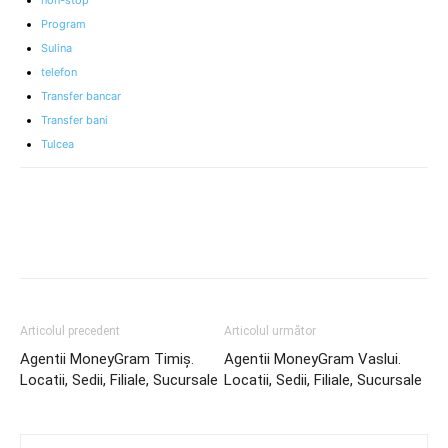
non-stop
Program
Sulina
telefon
Transfer bancar
Transfer bani
Tulcea
Articolul precedent
Articolul următor
Agentii MoneyGram Timiș.
Agentii MoneyGram Vaslui.
Locatii, Sedii, Filiale, Sucursale
Locatii, Sedii, Filiale, Sucursale