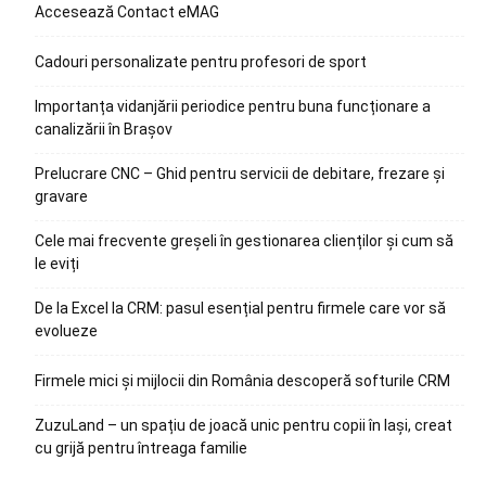
Accesează Contact eMAG
Cadouri personalizate pentru profesori de sport
Importanța vidanjării periodice pentru buna funcționare a
canalizării în Brașov
Prelucrare CNC – Ghid pentru servicii de debitare, frezare și
gravare
Cele mai frecvente greșeli în gestionarea clienților și cum să
le eviți
De la Excel la CRM: pasul esențial pentru firmele care vor să
evolueze
Firmele mici și mijlocii din România descoperă softurile CRM
ZuzuLand – un spațiu de joacă unic pentru copii în Iași, creat
cu grijă pentru întreaga familie