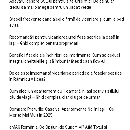
Adevărul despre SSL-ul pentru site-urile mici: De ce nu ar
trebui să mai plătești pentru un „lăcat verde”
Greșeli frecvente când alegi o firmă de vidanjare și cum le poți
evita
Recomandări pentru vidanjarea unei fose septice la casă în
Iași – Ghid complet pentru proprietari
Beneficii fiscale ale închirierii de imprimante: Cum să deduci
integral cheltuielile și să îmbunătățești cash flow-ul
De ce este importantă vidanjarea periodică a foselor septice
în Râmnicu Vâlcea?
Cum alegi un apartament cu 1 cameră în Iași potrivit stilului
tău de viață – Ghid complet, clar și ușor de urmat
Compară Prețurile: Case vs. Apartamente Noi în Iași – Ce
Merită Mai Mult în 2025
eMAG România: Ce Opțiuni de Suport Ai? Află Totul și