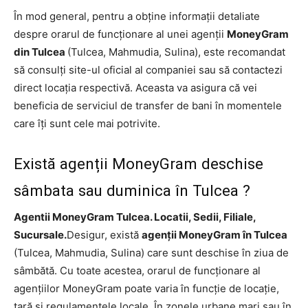
În mod general, pentru a obține informații detaliate
despre orarul de funcționare al unei agenții
MoneyGram
din Tulcea
(Tulcea, Mahmudia, Sulina), este recomandat
să consulți site-ul oficial al companiei sau să contactezi
direct locația respectivă. Aceasta va asigura că vei
beneficia de serviciul de transfer de bani în momentele
care îți sunt cele mai potrivite.
Există agenții MoneyGram deschise
sâmbata sau duminica în Tulcea ?
Agentii MoneyGram Tulcea. Locatii, Sedii, Filiale,
Sucursale.
Desigur, există
agenții MoneyGram în Tulcea
(Tulcea, Mahmudia, Sulina) care sunt deschise în ziua de
sâmbătă. Cu toate acestea, orarul de funcționare al
agențiilor MoneyGram poate varia în funcție de locație,
țară și regulamentele locale. În zonele urbane mari sau în