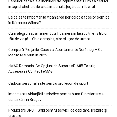
Beneficii fiscale ale închirierii de imprimante: Cum să deduci
integral cheltuielile și să îmbunătățești cash flow-ul
De ce este importantă vidanjarea periodică a foselor septice
în Râmnicu Vâlcea?
Cum alegi un apartament cu 1 cameră în Iași potrivit stilului
tău de viață – Ghid complet, clar și ușor de urmat
Compară Prețurile: Case vs. Apartamente Noi în Iași – Ce
Merită Mai Mult în 2025
eMAG România: Ce Opțiuni de Suport Ai? Află Totul și
Accesează Contact eMAG
Cadouri personalizate pentru profesori de sport
Importanța vidanjării periodice pentru buna funcționare a
canalizării în Brașov
Prelucrare CNC – Ghid pentru servicii de debitare, frezare și
gravare