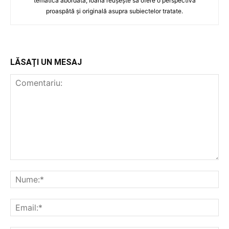
tematica abordată, Ioana reușește să ofere o perspectivă
proaspătă și originală asupra subiectelor tratate.
LĂSAȚI UN MESAJ