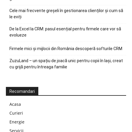
Cele mai frecvente greșeli în gestionarea clienților și cum să
le eviți
De la Excel la CRM: pasul esențial pentru firmele care vor să
evolueze
Firmele mici și mijlocii din România descoperă softurile CRM
ZuzuLand – un spațiu de joacă unic pentru copii în Iași, creat
cu grijă pentru întreaga familie
Recomandari
Acasa
Curieri
Energie
Servicii