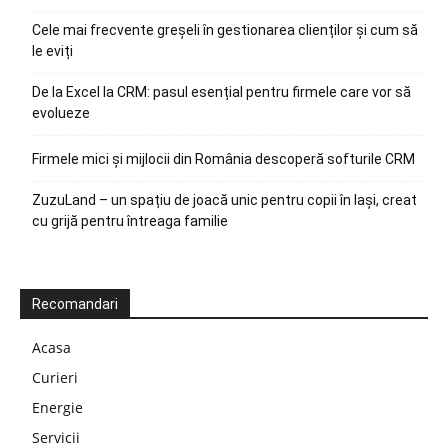
Cele mai frecvente greșeli în gestionarea clienților și cum să
le eviți
De la Excel la CRM: pasul esențial pentru firmele care vor să
evolueze
Firmele mici și mijlocii din România descoperă softurile CRM
ZuzuLand – un spațiu de joacă unic pentru copii în Iași, creat
cu grijă pentru întreaga familie
Recomandari
Acasa
Curieri
Energie
Servicii