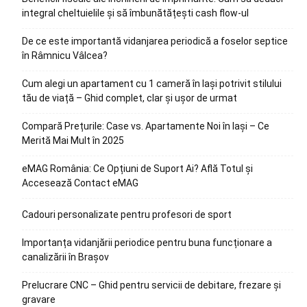
integral cheltuielile și să îmbunătățești cash flow-ul
De ce este importantă vidanjarea periodică a foselor septice
în Râmnicu Vâlcea?
Cum alegi un apartament cu 1 cameră în Iași potrivit stilului
tău de viață – Ghid complet, clar și ușor de urmat
Compară Prețurile: Case vs. Apartamente Noi în Iași – Ce
Merită Mai Mult în 2025
eMAG România: Ce Opțiuni de Suport Ai? Află Totul și
Accesează Contact eMAG
Cadouri personalizate pentru profesori de sport
Importanța vidanjării periodice pentru buna funcționare a
canalizării în Brașov
Prelucrare CNC – Ghid pentru servicii de debitare, frezare și
gravare