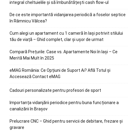
integral cheltuielile și să îmbunătățești cash flow-ul
De ce este importantă vidanjarea periodică a foselor septice
în Râmnicu Vâlcea?
Cum alegi un apartament cu 1 cameră în Iași potrivit stilului
tău de viață – Ghid complet, clar și ușor de urmat
Compară Prețurile: Case vs. Apartamente Noi în Iași – Ce
Merită Mai Mult în 2025
eMAG România: Ce Opțiuni de Suport Ai? Află Totul și
Accesează Contact eMAG
Cadouri personalizate pentru profesori de sport
Importanța vidanjării periodice pentru buna funcționare a
canalizării în Brașov
Prelucrare CNC – Ghid pentru servicii de debitare, frezare și
gravare