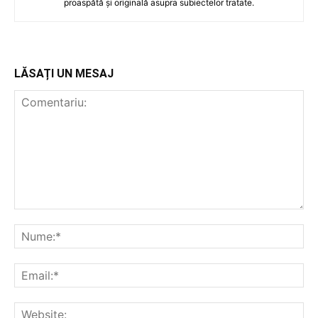
proaspătă și originală asupra subiectelor tratate.
LĂSAȚI UN MESAJ