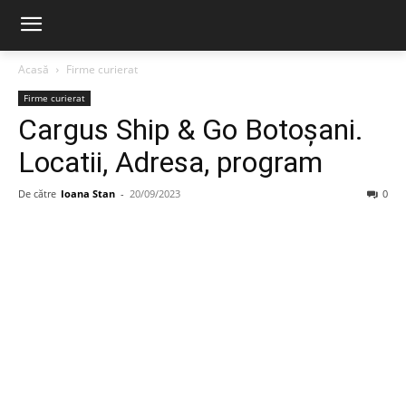
Acasă
Firme curierat
Firme curierat
Cargus Ship & Go Botoșani.
Locatii, Adresa, program
De către
Ioana Stan
-
20/09/2023
0