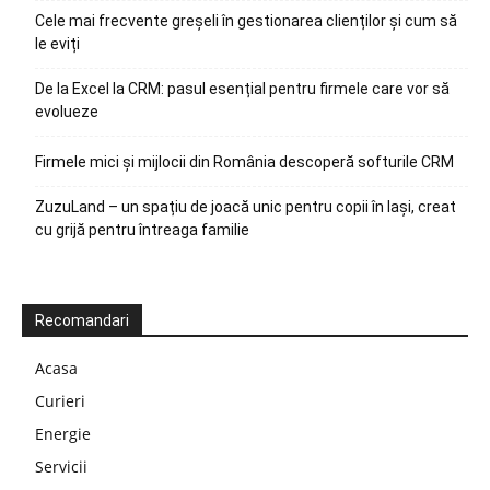
Cele mai frecvente greșeli în gestionarea clienților și cum să
le eviți
De la Excel la CRM: pasul esențial pentru firmele care vor să
evolueze
Firmele mici și mijlocii din România descoperă softurile CRM
ZuzuLand – un spațiu de joacă unic pentru copii în Iași, creat
cu grijă pentru întreaga familie
Recomandari
Acasa
Curieri
Energie
Servicii