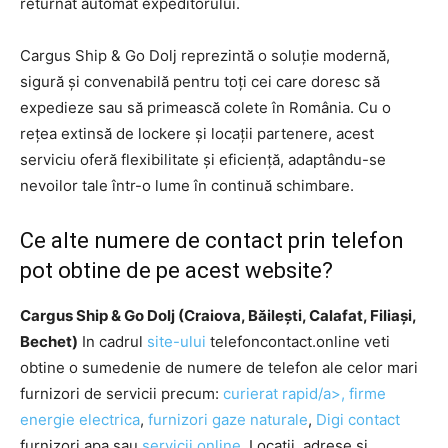
returnat automat expeditorului.
Cargus Ship & Go Dolj reprezintă o soluție modernă,
sigură și convenabilă pentru toți cei care doresc să
expedieze sau să primească colete în România. Cu o
rețea extinsă de lockere și locații partenere, acest
serviciu oferă flexibilitate și eficiență, adaptându-se
nevoilor tale într-o lume în continuă schimbare.
Ce alte numere de contact prin telefon
pot obtine de pe acest website?
Cargus Ship & Go Dolj (Craiova, Băilești, Calafat, Filiași,
Bechet)
In cadrul
site-ului
telefoncontact.online veti
obtine o sumedenie de numere de telefon ale celor mari
furnizori de servicii precum:
curierat rapid/a>,
firme
energie electrica
,
furnizori gaze naturale
,
Digi contact
furnizori apa sau
servicii online
. Locatii, adrese si