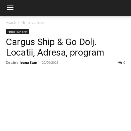
Acasă
Firme curierat
Firme curierat
Cargus Ship & Go Dolj.
Locatii, Adresa, program
De către
Ioana Stan
-
20/09/2023
0