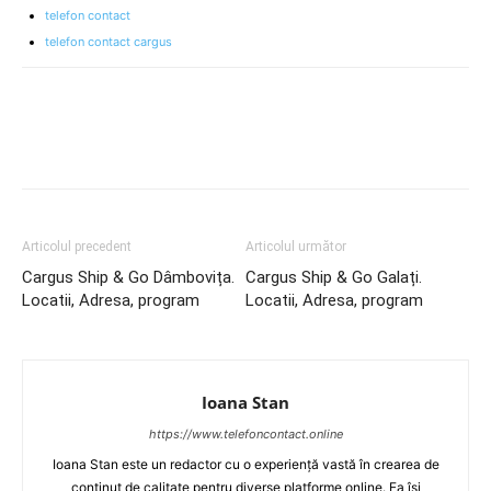
telefon contact
telefon contact cargus
Articolul precedent
Articolul următor
Cargus Ship & Go Dâmbovița.
Cargus Ship & Go Galați.
Locatii, Adresa, program
Locatii, Adresa, program
Ioana Stan
https://www.telefoncontact.online
Ioana Stan este un redactor cu o experiență vastă în crearea de
conținut de calitate pentru diverse platforme online. Ea își