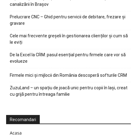
canalizării în Brașov
Prelucrare CNC – Ghid pentru servicii de debitare, frezare și
gravare
Cele mai frecvente greșeli în gestionarea clienților și cum să
le eviți
De la Excel la CRM: pasul esențial pentru firmele care vor să
evolueze
Firmele mici și mijlocii din România descoperă softurile CRM
ZuzuLand – un spațiu de joacă unic pentru copii în Iași, creat
cu grijă pentru întreaga familie
Recomandari
Acasa