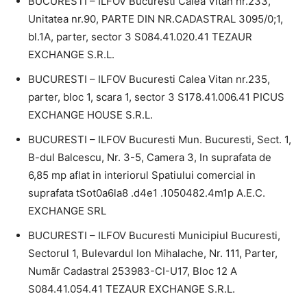
BUCURESTI – ILFOV Bucuresti Calea Vitan nr.233,
Unitatea nr.90, PARTE DIN NR.CADASTRAL 3095/0;1,
bl.1A, parter, sector 3 S084.41.020.41 TEZAUR
EXCHANGE S.R.L.
BUCURESTI – ILFOV Bucuresti Calea Vitan nr.235,
parter, bloc 1, scara 1, sector 3 S178.41.006.41 PICUS
EXCHANGE HOUSE S.R.L.
BUCURESTI – ILFOV Bucuresti Mun. Bucuresti, Sect. 1,
B-dul Balcescu, Nr. 3-5, Camera 3, In suprafata de
6,85 mp aflat in interiorul Spatiului comercial in
suprafata tSot0a6la8 .d4e1 .1050482.4m1p A.E.C.
EXCHANGE SRL
BUCURESTI – ILFOV Bucuresti Municipiul Bucuresti,
Sectorul 1, Bulevardul Ion Mihalache, Nr. 111, Parter,
Numãr Cadastral 253983-CI-U17, Bloc 12 A
S084.41.054.41 TEZAUR EXCHANGE S.R.L.