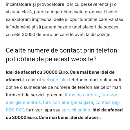
încântătoare și provocatoare, dar cu perseverență și o
viziune clară, puteți atinge obiectivele propuse. Haideți
să explorăm împreună ideile și oportunitățile care vă stau
la îndemână și să punem bazele unei afaceri de succes
cu cele 30000 de euro pe care le aveți la dispoziție.
Ce alte numere de contact prin telefon
pot obtine de pe acest website?
Idei de afaceri cu 30000 Euro. Cele mai bune idei de
afaceri.
In cadrul
website-ului
telefoncontact.online veti
obtine o sumedenie de numere de telefon ale celor mari
furnizori de servicii precum:
firme de curierat
,
furnizori
energie electrica
,
furnizori energie si gaze
,
contact Digi
RDS RCS
furnizori apa sau
servicii online
.
Idei de afaceri
cu 30000 Euro. Cele mai bune idei de afaceri.