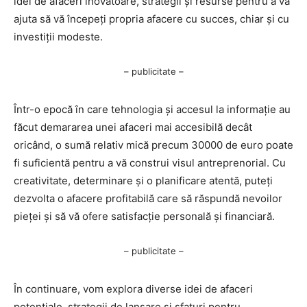
idei de afaceri inovatoare, strategii și resurse pentru a vă
ajuta să vă începeți propria afacere cu succes, chiar și cu
investiții modeste.
– publicitate –
Într-o epocă în care tehnologia și accesul la informație au
făcut demararea unei afaceri mai accesibilă decât
oricând, o sumă relativ mică precum 30000 de euro poate
fi suficientă pentru a vă construi visul antreprenorial. Cu
creativitate, determinare și o planificare atentă, puteți
dezvolta o afacere profitabilă care să răspundă nevoilor
pieței și să vă ofere satisfacție personală și financiară.
– publicitate –
În continuare, vom explora diverse idei de afaceri
potențiale, strategii de lansare și sfaturi pentru