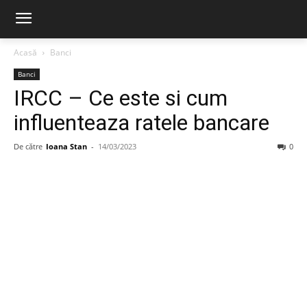
Acasă
Banci
Banci
IRCC – Ce este si cum
influenteaza ratele bancare
De către
Ioana Stan
-
14/03/2023
0