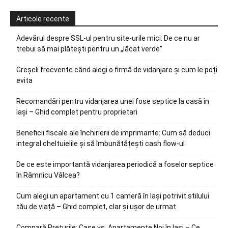
Articole recente
Adevărul despre SSL-ul pentru site-urile mici: De ce nu ar
trebui să mai plătești pentru un „lăcat verde”
Greșeli frecvente când alegi o firmă de vidanjare și cum le poți
evita
Recomandări pentru vidanjarea unei fose septice la casă în
Iași – Ghid complet pentru proprietari
Beneficii fiscale ale închirierii de imprimante: Cum să deduci
integral cheltuielile și să îmbunătățești cash flow-ul
De ce este importantă vidanjarea periodică a foselor septice
în Râmnicu Vâlcea?
Cum alegi un apartament cu 1 cameră în Iași potrivit stilului
tău de viață – Ghid complet, clar și ușor de urmat
Compară Prețurile: Case vs. Apartamente Noi în Iași – Ce