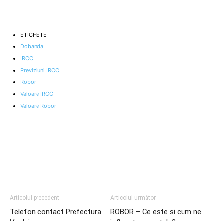
ETICHETE
Dobanda
IRCC
Previziuni IRCC
Robor
Valoare IRCC
Valoare Robor
Articolul precedent
Articolul următor
Telefon contact Prefectura
ROBOR – Ce este si cum ne