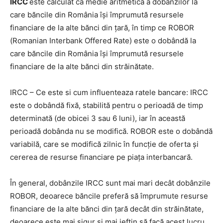
IRCC
este calculat ca medie aritmetică a dobânzilor la
care băncile din România își împrumută resursele
financiare de la alte bănci din țară, în timp ce ROBOR
(Romanian Interbank Offered Rate) este o dobândă la
care băncile din România își împrumută resursele
financiare de la alte bănci din străinătate.
IRCC – Ce este si cum influenteaza ratele bancare: IRCC
este o dobândă fixă, stabilită pentru o perioadă de timp
determinată (de obicei 3 sau 6 luni), iar în această
perioadă dobânda nu se modifică. ROBOR este o dobândă
variabilă, care se modifică zilnic în funcție de oferta și
cererea de resurse financiare pe piața interbancară.
În general, dobânzile IRCC sunt mai mari decât dobânzile
ROBOR, deoarece băncile preferă să împrumute resurse
financiare de la alte bănci din țară decât din străinătate,
deoarece este mai sigur și mai ieftin să facă acest lucru.