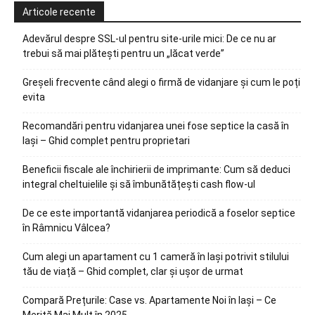
Articole recente
Adevărul despre SSL-ul pentru site-urile mici: De ce nu ar
trebui să mai plătești pentru un „lăcat verde”
Greșeli frecvente când alegi o firmă de vidanjare și cum le poți
evita
Recomandări pentru vidanjarea unei fose septice la casă în
Iași – Ghid complet pentru proprietari
Beneficii fiscale ale închirierii de imprimante: Cum să deduci
integral cheltuielile și să îmbunătățești cash flow-ul
De ce este importantă vidanjarea periodică a foselor septice
în Râmnicu Vâlcea?
Cum alegi un apartament cu 1 cameră în Iași potrivit stilului
tău de viață – Ghid complet, clar și ușor de urmat
Compară Prețurile: Case vs. Apartamente Noi în Iași – Ce