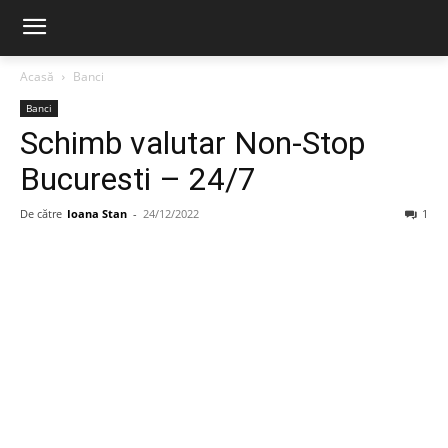
Acasă
Banci
Banci
Schimb valutar Non-Stop
Bucuresti – 24/7
De către
Ioana Stan
-
24/12/2022
1