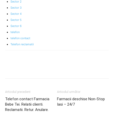
Sector 2
Sector 3
Sector 4
Sector 5
Sector 6
telefon
telefon contact
Telefon reclamatii
Articolul precedent
Articolul următor
Telefon contact Farmacia
Farmacii deschise Non-Stop
Bebe Tei. Relatii clienti.
Iasi – 24/7
Reclamatii. Retur. Anulare.