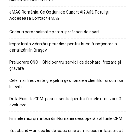
Merită Mai Mult în 2025
eMAG România: Ce Opțiuni de Suport Ai? Află Totul și
Accesează Contact eMAG
Cadouri personalizate pentru profesori de sport
Importanța vidanjării periodice pentru buna funcționare a
canalizării în Brașov
Prelucrare CNC – Ghid pentru servicii de debitare, frezare și
gravare
Cele mai frecvente greșeli în gestionarea clienților și cum să
le eviți
De la Excel la CRM: pasul esențial pentru firmele care vor să
evolueze
Firmele mici și mijlocii din România descoperă softurile CRM
ZuzuLand – un spațiu de joacă unic pentru copii în Iași, creat