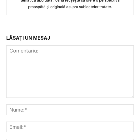
tematica abordată, Ioana reușește să ofere o perspectivă
proaspătă și originală asupra subiectelor tratate.
LĂSAȚI UN MESAJ