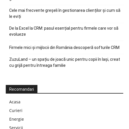
Cele mai frecvente greșeli în gestionarea clienților și cum să
le eviți
De la Excel la CRM: pasul esențial pentru firmele care vor să
evolueze
Firmele mici și mijlocii din România descoperă softurile CRM
ZuzuLand – un spațiu de joacă unic pentru copii în Iași, creat
cu grijă pentru întreaga familie
Recomandari
Acasa
Curieri
Energie
Servicii