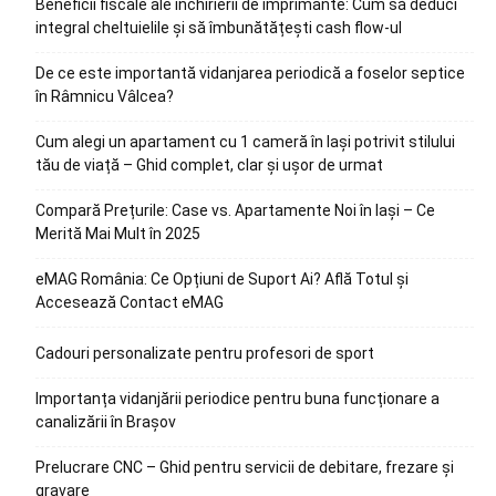
Beneficii fiscale ale închirierii de imprimante: Cum să deduci
integral cheltuielile și să îmbunătățești cash flow-ul
De ce este importantă vidanjarea periodică a foselor septice
în Râmnicu Vâlcea?
Cum alegi un apartament cu 1 cameră în Iași potrivit stilului
tău de viață – Ghid complet, clar și ușor de urmat
Compară Prețurile: Case vs. Apartamente Noi în Iași – Ce
Merită Mai Mult în 2025
eMAG România: Ce Opțiuni de Suport Ai? Află Totul și
Accesează Contact eMAG
Cadouri personalizate pentru profesori de sport
Importanța vidanjării periodice pentru buna funcționare a
canalizării în Brașov
Prelucrare CNC – Ghid pentru servicii de debitare, frezare și
gravare