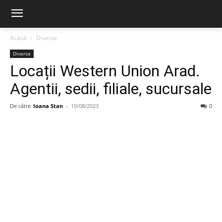
Acasă
Diverse
Diverse
Locații Western Union Arad.
Agentii, sedii, filiale, sucursale
De către
Ioana Stan
-
10/08/2023
0