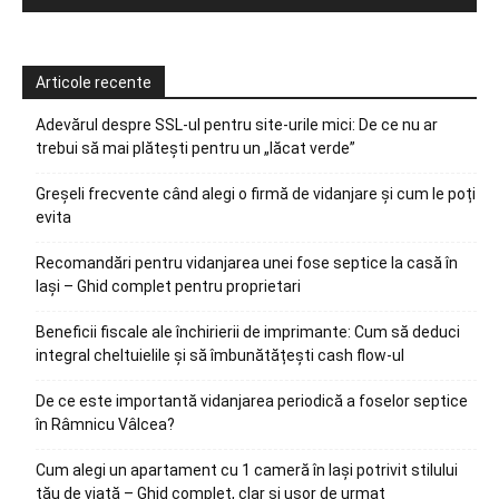
Articole recente
Adevărul despre SSL-ul pentru site-urile mici: De ce nu ar
trebui să mai plătești pentru un „lăcat verde”
Greșeli frecvente când alegi o firmă de vidanjare și cum le poți
evita
Recomandări pentru vidanjarea unei fose septice la casă în
Iași – Ghid complet pentru proprietari
Beneficii fiscale ale închirierii de imprimante: Cum să deduci
integral cheltuielile și să îmbunătățești cash flow-ul
De ce este importantă vidanjarea periodică a foselor septice
în Râmnicu Vâlcea?
Cum alegi un apartament cu 1 cameră în Iași potrivit stilului
tău de viață – Ghid complet, clar și ușor de urmat