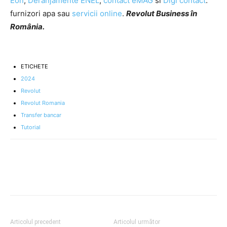
Eon
,
Deranjamente ENEL
,
contact eMAG
si
Digi contact
.
furnizori apa sau
servicii online
.
Revolut Business în
România.
ETICHETE
2024
Revolut
Revolut Romania
Transfer bancar
Tutorial
Articolul precedent
Articolul următor