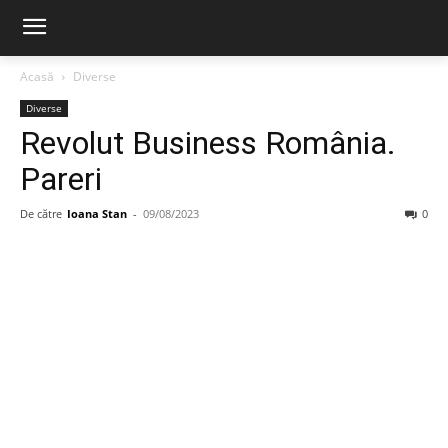
Acasă
Diverse
Diverse
Revolut Business România.
Pareri
De către
Ioana Stan
-
09/08/2023
0