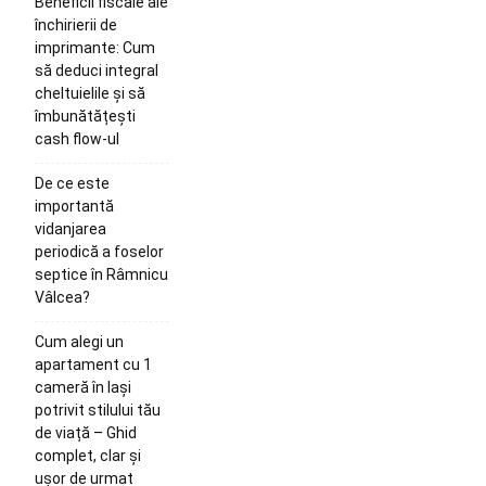
Beneficii fiscale ale
închirierii de
imprimante: Cum
să deduci integral
cheltuielile și să
îmbunătățești
cash flow-ul
De ce este
importantă
vidanjarea
periodică a foselor
septice în Râmnicu
Vâlcea?
Cum alegi un
apartament cu 1
cameră în Iași
potrivit stilului tău
de viață – Ghid
complet, clar și
ușor de urmat