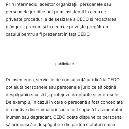
Prin intermediul acestor organizații, persoanele sau
persoanele juridice pot primi asistență în ceea ce
privește procedurile de sesizare a CEDO și redactarea
plângerii, precum și în ceea ce privește pregătirea
cazului pentru a fi prezentat în fața CEDO.
– publicitate –
De asemenea, serviciile de consultanță juridică la CEDO
pot ajuta persoanele sau persoanele juridice să obțină
despăgubiri sau să își protejeze drepturile și interesele.
De exemplu, în cazul în care o persoană a fost concediată
din motive discriminatorii sau a fost supusă tratamentului
inuman sau degradant, CEDO poate dispune ca persoana
să primească o despăgubire din partea statului român