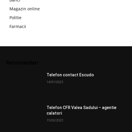
Magazin online
Politie
Farmacii
Recomandari
Telefon contact Escudo
14/01/2023
Telefon CFR Valea Sadului – agentie
calatori
15/02/2023