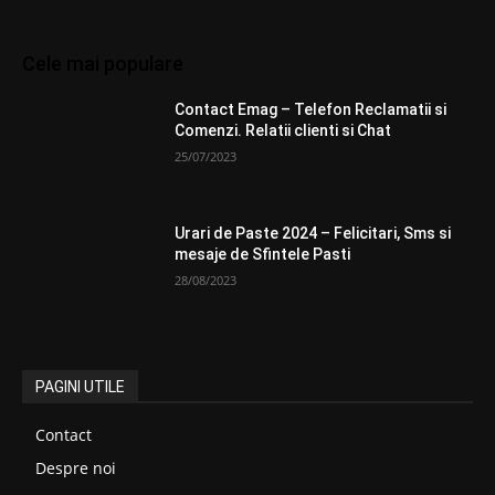
Cele mai populare
Contact Emag – Telefon Reclamatii si
Comenzi. Relatii clienti si Chat
25/07/2023
Urari de Paste 2024 – Felicitari, Sms si
mesaje de Sfintele Pasti
28/08/2023
PAGINI UTILE
Contact
Despre noi