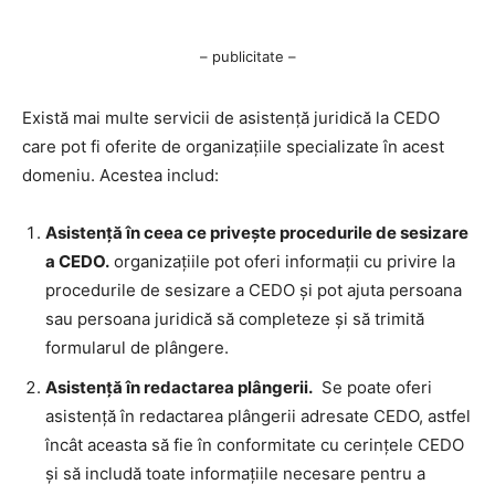
– publicitate –
Există mai multe servicii de asistență juridică la CEDO
care pot fi oferite de organizațiile specializate în acest
domeniu. Acestea includ:
Asistență în ceea ce privește procedurile de sesizare
a CEDO.
organizațiile pot oferi informații cu privire la
procedurile de sesizare a CEDO și pot ajuta persoana
sau persoana juridică să completeze și să trimită
formularul de plângere.
Asistență în redactarea plângerii.
Se poate oferi
asistență în redactarea plângerii adresate CEDO, astfel
încât aceasta să fie în conformitate cu cerințele CEDO
și să includă toate informațiile necesare pentru a