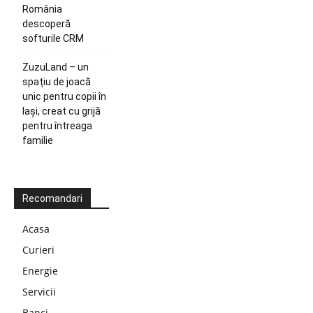
România
descoperă
softurile CRM
ZuzuLand – un
spațiu de joacă
unic pentru copii în
Iași, creat cu grijă
pentru întreaga
familie
Recomandari
Acasa
Curieri
Energie
Servicii
Banci