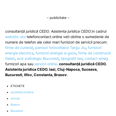
– publicitate –
consultanță juridică CEDO. Asistenta juridica CEDO.
In cadrul
website-ului
telefoncontact.online veti obtine o sumedenie de
numere de telefon ale celor mari furnizori de servicii precum:
firme de curierat
,
panouri fotovoltaice Targu Jiu
,
furnizori
energie electrica
,
furnizori energie si gaze
,
firme de constructii
Galati
,
aviz psihologic Bucuresti
,
tipografii Iasi
,
contact emag
furnizori apa sau
servicii online
.
consultanță juridică CEDO.
Asistenta juridica CEDO. Iasi, Cluj-Napoca, Suceava,
Bucuresti, Ilfov, Constanta, Brasov.
ETICHETE
asistenta juridica
avocat
Brasov
Bucuresti