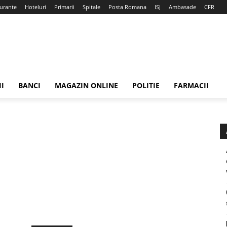
urante
Hoteluri
Primarii
Spitale
Posta Romana
ISJ
Ambasade
CFR
II
BANCI
MAGAZIN ONLINE
POLITIE
FARMACII