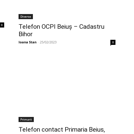
Diverse
0
Telefon OCPI Beiuş – Cadastru
Bihor
Ioana Stan
-
25/02/2023
0
Primarii
Telefon contact Primaria Beius,