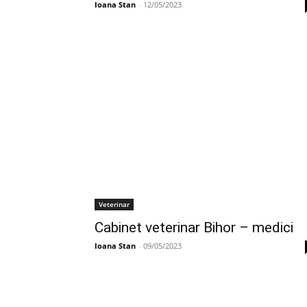
Ioana Stan
-
12/05/2023
Veterinar
Cabinet veterinar Bihor – medici
Ioana Stan
-
09/05/2023