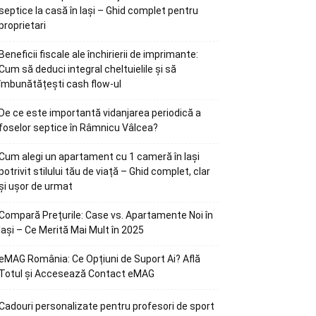
septice la casă în Iași – Ghid complet pentru
proprietari
Beneficii fiscale ale închirierii de imprimante:
Cum să deduci integral cheltuielile și să
îmbunătățești cash flow-ul
De ce este importantă vidanjarea periodică a
foselor septice în Râmnicu Vâlcea?
Cum alegi un apartament cu 1 cameră în Iași
potrivit stilului tău de viață – Ghid complet, clar
și ușor de urmat
Compară Prețurile: Case vs. Apartamente Noi în
Iași – Ce Merită Mai Mult în 2025
eMAG România: Ce Opțiuni de Suport Ai? Află
Totul și Accesează Contact eMAG
Cadouri personalizate pentru profesori de sport