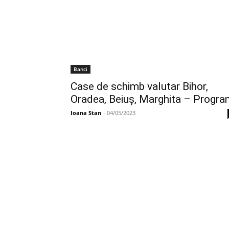
Banci
Case de schimb valutar Bihor,
Oradea, Beiuș, Marghita – Progr
Ioana Stan
-
04/05/2023