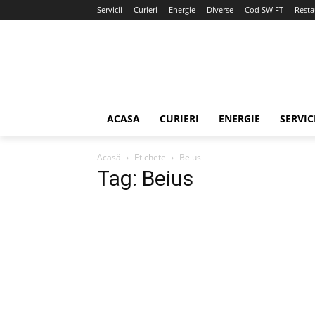
Servicii
Curieri
Energie
Diverse
Cod SWIFT
Resta
ACASA
CURIERI
ENERGIE
SERVIC
Acasă
Etichete
Beius
Tag: Beius