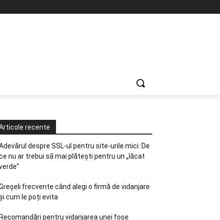
Articole recente
Adevărul despre SSL-ul pentru site-urile mici: De
ce nu ar trebui să mai plătești pentru un „lăcat
verde”
Greșeli frecvente când alegi o firmă de vidanjare
și cum le poți evita
Recomandări pentru vidanjarea unei fose