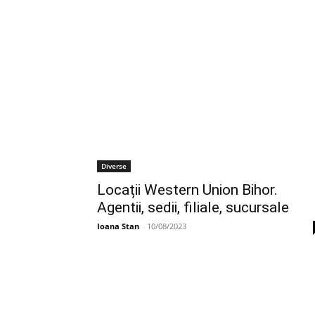
Diverse
Locații Western Union Bihor.
Agentii, sedii, filiale, sucursale
Ioana Stan
-
10/08/2023