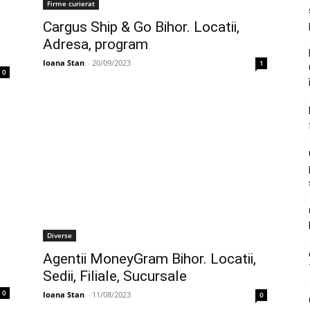
Firme curierat
Cargus Ship & Go Bihor. Locatii,
Adresa, program
Ioana Stan
-
20/09/2023
1
0
Diverse
Agentii MoneyGram Bihor. Locatii,
Sedii, Filiale, Sucursale
0
Ioana Stan
-
11/08/2023
0