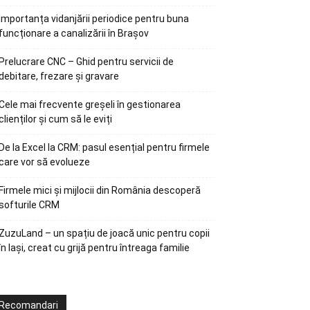
Importanța vidanjării periodice pentru buna
funcționare a canalizării în Brașov
Prelucrare CNC – Ghid pentru servicii de
debitare, frezare și gravare
Cele mai frecvente greșeli în gestionarea
clienților și cum să le eviți
De la Excel la CRM: pasul esențial pentru firmele
care vor să evolueze
Firmele mici și mijlocii din România descoperă
softurile CRM
ZuzuLand – un spațiu de joacă unic pentru copii
în Iași, creat cu grijă pentru întreaga familie
Recomandari