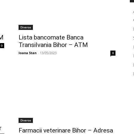
Diverse
TM
Lista bancomate Banca
Transilvania Bihor – ATM
0
Ioana Stan
-
13/05/2023
0
Diverse
r
Farmacii veterinare Bihor – Adresa