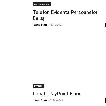
Politia Locala
Telefon Evidenta Persoanelor
Beiuș
Ioana Stan
-
16/10/2023
Diverse
Locatii PayPoint Bihor
Ioana Stan
-
29/08/2023