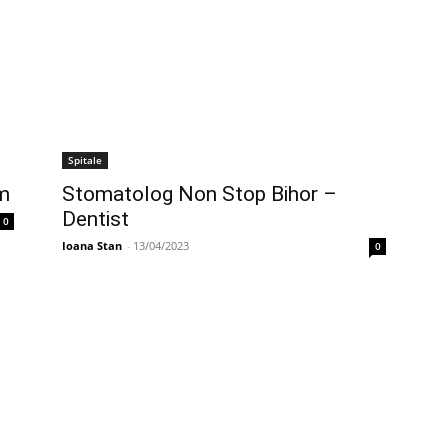
Spitale
Stomatolog Non Stop Bihor –
am
Dentist
0
Ioana Stan
-
13/04/2023
0