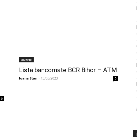
Diverse
Lista bancomate BCR Bihor – ATM
Ioana Stan
-
13/05/2023
0
0