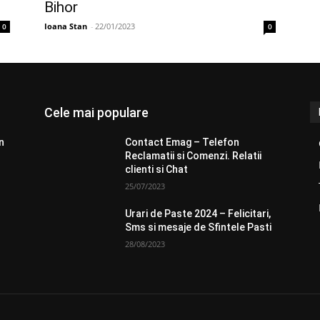
Bihor
Ioana Stan
-
22/01/2023
0
0
Cele mai populare
n
Contact Emag – Telefon
Reclamatii si Comenzi. Relatii
clienti si Chat
25/07/2023
Urari de Paste 2024 – Felicitari,
Sms si mesaje de Sfintele Pasti
28/08/2023