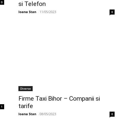
0
si Telefon
Ioana Stan
-
11/05/2023
0
Diverse
Firme Taxi Bihor – Companii si
tarife
1
Ioana Stan
-
08/05/2023
0