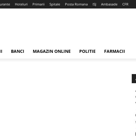
urante
Hoteluri
Primarii
Spitale
Posta Romana
ISJ
Ambasade
CFR
II
BANCI
MAGAZIN ONLINE
POLITIE
FARMACII