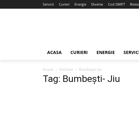
Servicii
Curieri
Energie
Diverse
Cod SWIFT
Resta
ACASA
CURIERI
ENERGIE
SERVIC
Acasă
Etichete
Bumbeşti- Jiu
Tag: Bumbeşti- Jiu