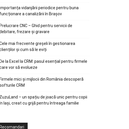
Importanța vidanjării periodice pentru buna
funcționare a canalizării în Brașov
Prelucrare CNC – Ghid pentru servicii de
debitare, frezare și gravare
Cele mai frecvente greșeli în gestionarea
clienților și cum să le eviți
De la Excel la CRM: pasul esențial pentru firmele
care vor să evolueze
Firmele mici și mijlocii din România descoperă
softurile CRM
ZuzuLand – un spațiu de joacă unic pentru copii
în Iași, creat cu grijă pentru întreaga familie
Recomandari