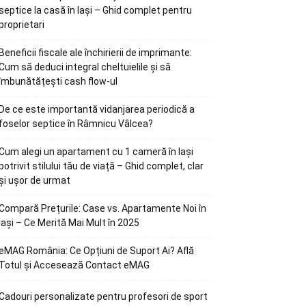
septice la casă în Iași – Ghid complet pentru
proprietari
Beneficii fiscale ale închirierii de imprimante:
Cum să deduci integral cheltuielile și să
îmbunătățești cash flow-ul
De ce este importantă vidanjarea periodică a
foselor septice în Râmnicu Vâlcea?
Cum alegi un apartament cu 1 cameră în Iași
potrivit stilului tău de viață – Ghid complet, clar
și ușor de urmat
Compară Prețurile: Case vs. Apartamente Noi în
Iași – Ce Merită Mai Mult în 2025
eMAG România: Ce Opțiuni de Suport Ai? Află
Totul și Accesează Contact eMAG
Cadouri personalizate pentru profesori de sport