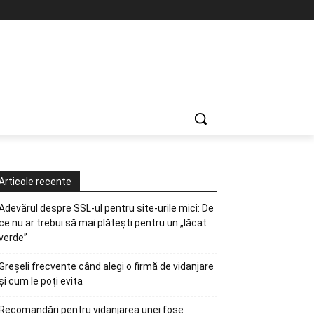
Articole recente
Adevărul despre SSL-ul pentru site-urile mici: De
ce nu ar trebui să mai plătești pentru un „lăcat
verde”
Greșeli frecvente când alegi o firmă de vidanjare
și cum le poți evita
Recomandări pentru vidanjarea unei fose