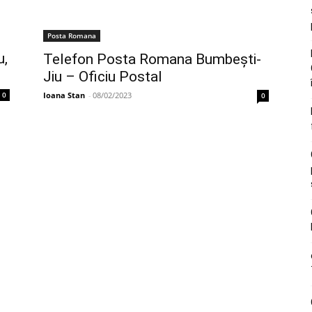
Posta Romana
u,
Telefon Posta Romana Bumbeşti-
Jiu – Oficiu Postal
0
Ioana Stan
-
08/02/2023
0