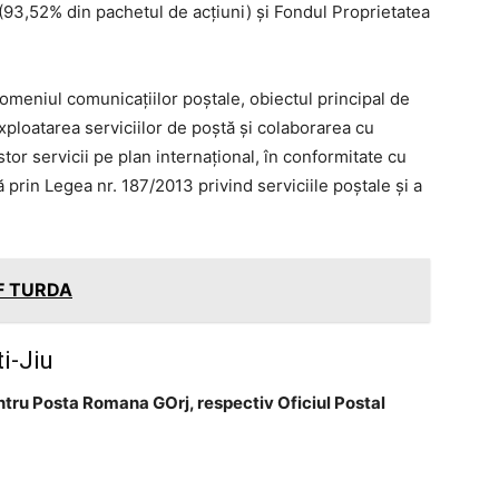
ii (93,52% din pachetul de acţiuni) şi Fondul Proprietatea
omeniul comunicaţiilor poştale, obiectul principal de
exploatarea serviciilor de poştă şi colaborarea cu
stor servicii pe plan internaţional, în conformitate cu
prin Legea nr. 187/2013 privind serviciile poştale şi a
AF TURDA
i-Jiu
ntru Posta Romana GOrj, respectiv Oficiul Postal