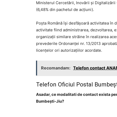
Ministerul Cercetării, Inovării şi Digitalizăr
(6,48% din pachetul de acţiuni).
Poşta Română îşi desfăşoară activitatea în d
activitate fiind administrarea, dezvoltarea, 
organizaţii similare străine în realizarea ace
prevederile Ordonanţei nr. 13/2013 aprobată 
licenţelor ori autorizaţiilor acordate.
Recomandam:
Telefon contact AN
Telefon Oficiul Postal Bumbeşt
Asadar, ce modalitati de contact exista pe
Bumbeşti-Jiu?