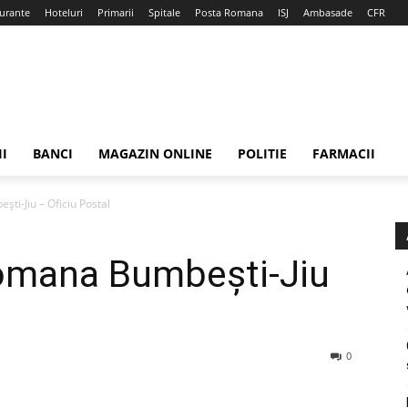
urante
Hoteluri
Primarii
Spitale
Posta Romana
ISJ
Ambasade
CFR
II
BANCI
MAGAZIN ONLINE
POLITIE
FARMACII
ti-Jiu – Oficiu Postal
omana Bumbeşti-Jiu
0