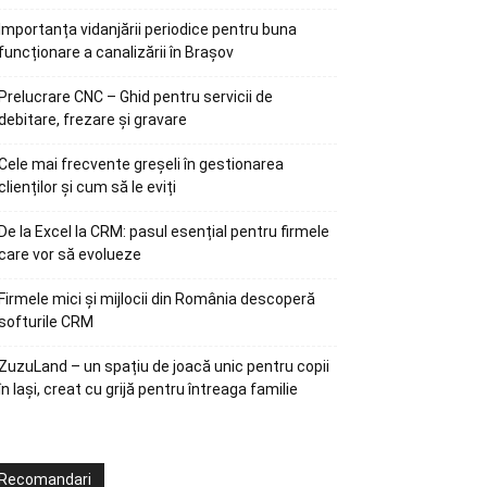
Importanța vidanjării periodice pentru buna
funcționare a canalizării în Brașov
Prelucrare CNC – Ghid pentru servicii de
debitare, frezare și gravare
Cele mai frecvente greșeli în gestionarea
clienților și cum să le eviți
De la Excel la CRM: pasul esențial pentru firmele
care vor să evolueze
Firmele mici și mijlocii din România descoperă
softurile CRM
ZuzuLand – un spațiu de joacă unic pentru copii
în Iași, creat cu grijă pentru întreaga familie
Recomandari