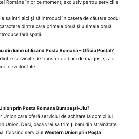
ştei Române în orice moment, exclusiv pentru serviciile
ie să intri aici şi să introduci în caseta de căutare codul
13 caractere dintre care primele două şi ultimele două
ntroduce fără spaţii.
 sau din lume utilizand Posta Romana – Oficiu Postal?
 dintre serviciile de transfer de bani de mai jos, şi ale
ine nevoilor tale.
Union prin Posta Romana Bumbeşti-Jiu?
Union care oferă serviciul de achitare la domiciliul
n Union. Deci, dacă vrei să trimiţi bani din străinătate
ai folosind serviciul
Western Union prin Poşta