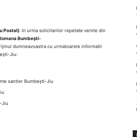
u Postal)
: In urma solicitarilor repetate venite din
Romana Bumbeşti-
rijinul dumneavoastra cu urmatoarele informatii
şti-Jiu:
ginte santier Bumbeşti-Jiu
iu
-Jiu