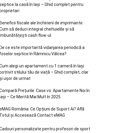
septice la casă în Iași – Ghid complet pentru
proprietari
Beneficii fiscale ale închirierii de imprimante:
Cum să deduci integral cheltuielile și să
îmbunătățești cash flow-ul
De ce este importantă vidanjarea periodică a
foselor septice în Râmnicu Vâlcea?
Cum alegi un apartament cu 1 cameră în Iași
potrivit stilului tău de viață – Ghid complet, clar
și ușor de urmat
Compară Prețurile: Case vs. Apartamente Noi în
Iași – Ce Merită Mai Mult în 2025
eMAG România: Ce Opțiuni de Suport Ai? Află
Totul și Accesează Contact eMAG
Cadouri personalizate pentru profesori de sport