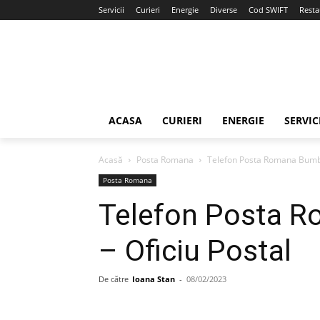
Servicii
Curieri
Energie
Diverse
Cod SWIFT
Resta
ACASA
CURIERI
ENERGIE
SERVIC
Acasă
Posta Romana
Telefon Posta Romana Bumbeş
Posta Romana
Telefon Posta R
– Oficiu Postal
De către
Ioana Stan
-
08/02/2023