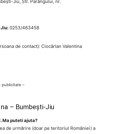
eşti-Jiu, Str. Parângului, nr.
Jiu:
0253/463458
rsoana de contact): Ciocârlan Valentina
– publicitate –
ana – Bumbeşti-Jiu
. Ma puteti ajuta?
tea de urmărire (doar pe teritoriul României) a