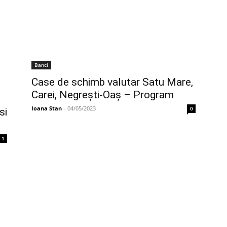
Banci
Case de schimb valutar Satu Mare,
Carei, Negrești-Oaș – Program
Ioana Stan
-
04/05/2023
0
si
1