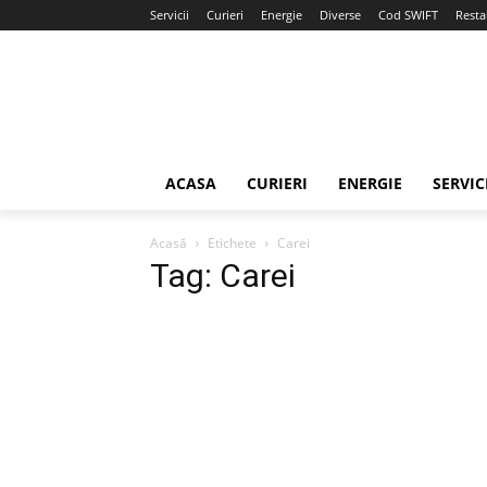
Servicii
Curieri
Energie
Diverse
Cod SWIFT
Resta
ACASA
CURIERI
ENERGIE
SERVIC
Acasă
Etichete
Carei
Tag: Carei