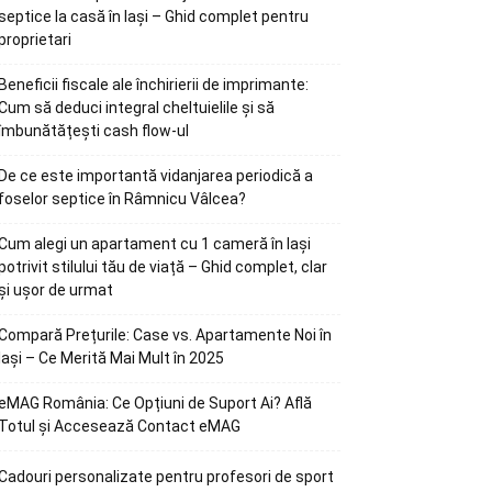
septice la casă în Iași – Ghid complet pentru
proprietari
Beneficii fiscale ale închirierii de imprimante:
Cum să deduci integral cheltuielile și să
îmbunătățești cash flow-ul
De ce este importantă vidanjarea periodică a
foselor septice în Râmnicu Vâlcea?
Cum alegi un apartament cu 1 cameră în Iași
potrivit stilului tău de viață – Ghid complet, clar
și ușor de urmat
Compară Prețurile: Case vs. Apartamente Noi în
Iași – Ce Merită Mai Mult în 2025
eMAG România: Ce Opțiuni de Suport Ai? Află
Totul și Accesează Contact eMAG
Cadouri personalizate pentru profesori de sport