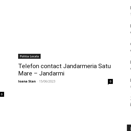
Politia Locala
Telefon contact Jandarmeria Satu
Mare – Jandarmi
Ioana Stan
-
15/06/2023
0
0