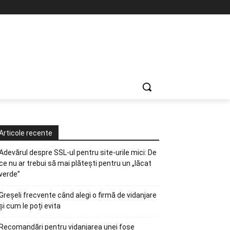
Articole recente
Adevărul despre SSL-ul pentru site-urile mici: De
ce nu ar trebui să mai plătești pentru un „lăcat
verde”
Greșeli frecvente când alegi o firmă de vidanjare
și cum le poți evita
Recomandări pentru vidanjarea unei fose