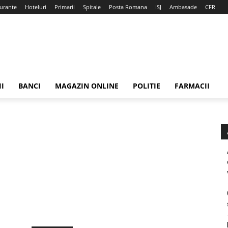
urante
Hoteluri
Primarii
Spitale
Posta Romana
ISJ
Ambasade
CFR
II
BANCI
MAGAZIN ONLINE
POLITIE
FARMACII