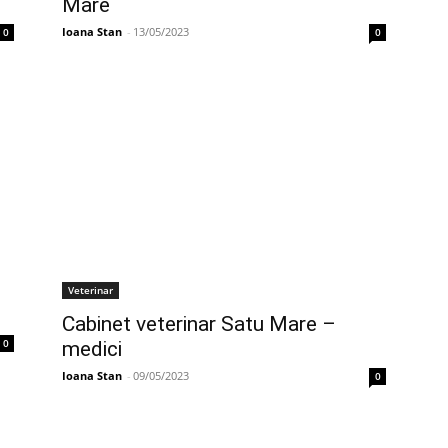
Mare
Ioana Stan
-
13/05/2023
0
0
Veterinar
Cabinet veterinar Satu Mare –
0
medici
Ioana Stan
-
09/05/2023
0