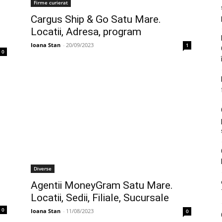
Firme curierat
Cargus Ship & Go Satu Mare.
Locatii, Adresa, program
Ioana Stan
-
20/09/2023
1
0
Diverse
Agentii MoneyGram Satu Mare.
Locatii, Sedii, Filiale, Sucursale
0
Ioana Stan
-
11/08/2023
0