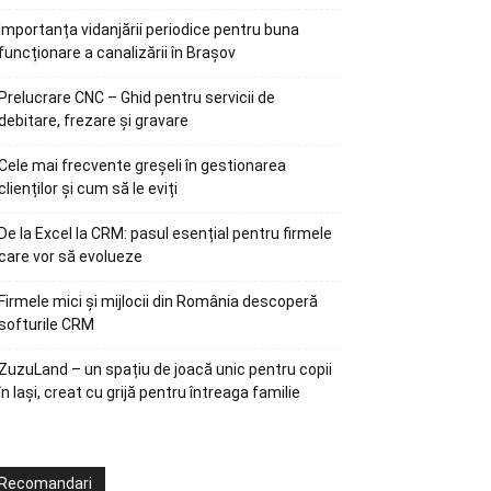
Importanța vidanjării periodice pentru buna
funcționare a canalizării în Brașov
Prelucrare CNC – Ghid pentru servicii de
debitare, frezare și gravare
Cele mai frecvente greșeli în gestionarea
clienților și cum să le eviți
De la Excel la CRM: pasul esențial pentru firmele
care vor să evolueze
Firmele mici și mijlocii din România descoperă
softurile CRM
ZuzuLand – un spațiu de joacă unic pentru copii
în Iași, creat cu grijă pentru întreaga familie
Recomandari