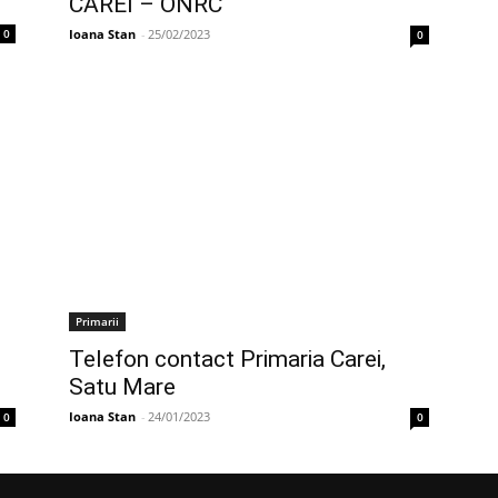
CAREI – ONRC
Ioana Stan
-
25/02/2023
0
0
Primarii
Telefon contact Primaria Carei,
Satu Mare
Ioana Stan
-
24/01/2023
0
0