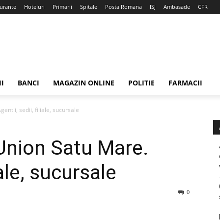
urante
Hoteluri
Primarii
Spitale
Posta Romana
ISJ
Ambasade
CFR
II
BANCI
MAGAZIN ONLINE
POLITIE
FARMACII
ntii, sedii, filiale, sucursale
Union Satu Mare.
iale, sucursale
0