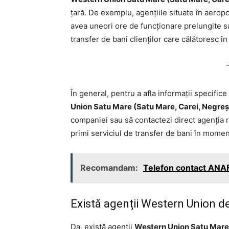
țară. De exemplu, agențiile situate în aeropo
avea uneori ore de funcționare prelungite sa
transfer de bani clienților care călătoresc în
În general, pentru a afla informații specific
Union Satu Mare (Satu Mare, Carei, Negreș
companiei sau să contactezi direct agenția re
primi serviciul de transfer de bani în momen
Recomandam:
Telefon contact ANAF 
Există agenții Western Union 
Da, există agenții
Western Union Satu Mare 