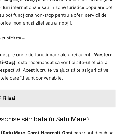
rturi internaționale sau în zone turistice populare pot
u pot funcționa non-stop pentru a oferi servicii de
 orice moment al zilei sau al nopții.
– publicitate –
e despre orele de funcționare ale unei agenții
Western
ti-Oaș)
, este recomandat să verifici site-ul oficial al
spectivă. Acest lucru te va ajuta să te asiguri că vei
tele care îți sunt convenabile.
Filiasi
deschise sâmbata în Satu Mare?
(Satu Mare, Carei, Negrești-Oaș)
care sunt deschise