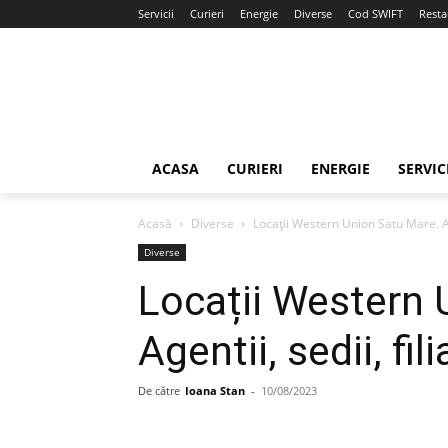
Servicii
Curieri
Energie
Diverse
Cod SWIFT
Resta
ACASA
CURIERI
ENERGIE
SERVIC
Acasă
Diverse
Locații Western Union Satu Mare. Age
Diverse
Locații Western 
Agentii, sedii, fil
De către
Ioana Stan
-
10/08/2023