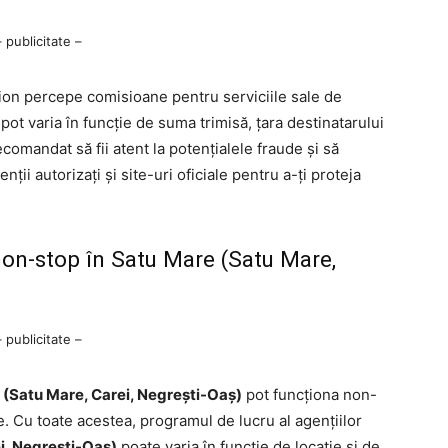
– publicitate –
on percepe comisioane pentru serviciile sale de
pot varia în funcție de suma trimisă, țara destinatarului
ecomandat să fii atent la potențialele fraude și să
ții autorizați și site-uri oficiale pentru a-ți proteja
non-stop în Satu Mare (Satu Mare,
– publicitate –
 (Satu Mare, Carei, Negrești-Oaș)
pot funcționa non-
. Cu toate acestea, programul de lucru al agențiilor
i, Negrești-Oaș)
poate varia în funcție de locație și de