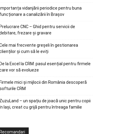
Importanța vidanjării periodice pentru buna
funcționare a canalizării în Brașov
Prelucrare CNC – Ghid pentru servicii de
debitare, frezare și gravare
Cele mai frecvente greșeli în gestionarea
clienților și cum să le eviți
De la Excel la CRM: pasul esențial pentru firmele
care vor să evolueze
Firmele mici și mijlocii din România descoperă
softurile CRM
ZuzuLand – un spațiu de joacă unic pentru copii
în Iași, creat cu grijă pentru întreaga familie
Recomandari