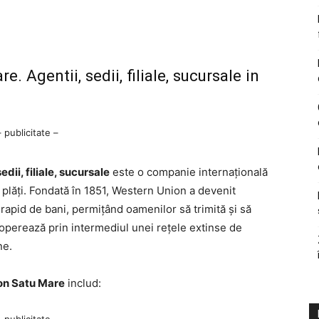
 Agentii, sedii, filiale, sucursale in
– publicitate –
dii, filiale, sucursale
este o companie internațională
și plăți. Fondată în 1851, Western Union a devenit
 rapid de bani, permițând oamenilor să trimită și să
operează prin intermediul unei rețele extinse de
ne.
on Satu Mare
includ: