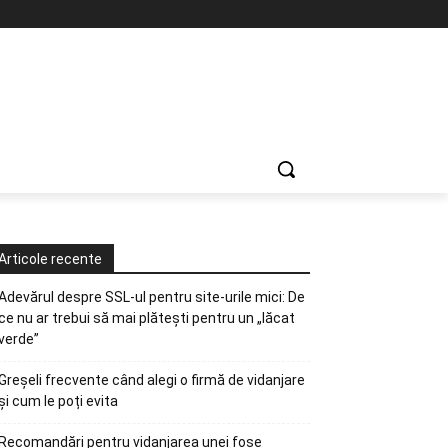
Articole recente
Adevărul despre SSL-ul pentru site-urile mici: De
ce nu ar trebui să mai plătești pentru un „lăcat
verde”
Greșeli frecvente când alegi o firmă de vidanjare
și cum le poți evita
Recomandări pentru vidanjarea unei fose