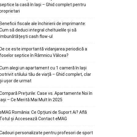
septice la casă în Iași – Ghid complet pentru
proprietari
Beneficii fiscale ale închirierii de imprimante:
Cum să deduci integral cheltuielile și să
îmbunătățești cash flow-ul
De ce este importantă vidanjarea periodică a
foselor septice în Râmnicu Vâlcea?
Cum alegi un apartament cu 1 cameră în Iași
potrivit stilului tău de viață – Ghid complet, clar
și ușor de urmat
Compară Prețurile: Case vs. Apartamente Noi în
Iași – Ce Merită Mai Mult în 2025
eMAG România: Ce Opțiuni de Suport Ai? Află
Totul și Accesează Contact eMAG
Cadouri personalizate pentru profesori de sport