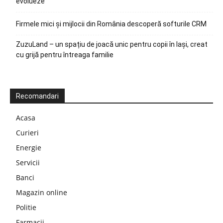
evolueze
Firmele mici și mijlocii din România descoperă softurile CRM
ZuzuLand – un spațiu de joacă unic pentru copii în Iași, creat
cu grijă pentru întreaga familie
Recomandari
Acasa
Curieri
Energie
Servicii
Banci
Magazin online
Politie
Farmacii