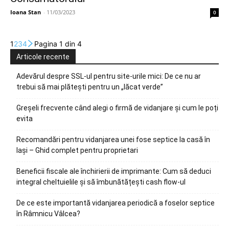
Ioana Stan
-
11/03/2023
0
1
2
3
4
Pagina 1 din 4
Articole recente
Adevărul despre SSL-ul pentru site-urile mici: De ce nu ar
trebui să mai plătești pentru un „lăcat verde”
Greșeli frecvente când alegi o firmă de vidanjare și cum le poți
evita
Recomandări pentru vidanjarea unei fose septice la casă în
Iași – Ghid complet pentru proprietari
Beneficii fiscale ale închirierii de imprimante: Cum să deduci
integral cheltuielile și să îmbunătățești cash flow-ul
De ce este importantă vidanjarea periodică a foselor septice
în Râmnicu Vâlcea?