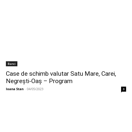
Banci
Case de schimb valutar Satu Mare, Carei,
Negrești-Oaș – Program
Ioana Stan
-
04/05/2023
0