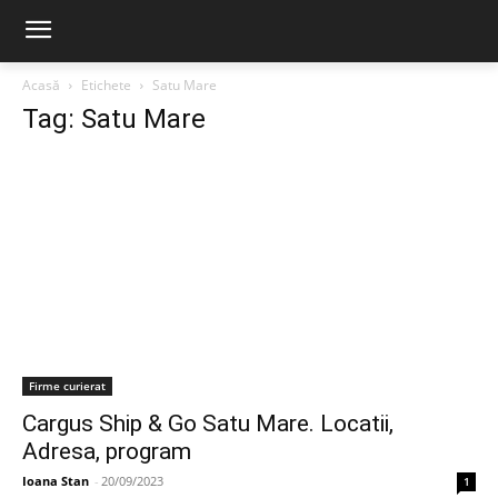
Acasă
Etichete
Satu Mare
Tag: Satu Mare
Firme curierat
Cargus Ship & Go Satu Mare. Locatii,
Adresa, program
Ioana Stan
-
20/09/2023
1