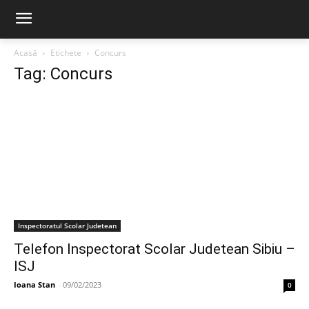
Acasă
Etichete
Concurs
Tag: Concurs
Inspectoratul Scolar Judetean
Telefon Inspectorat Scolar Judetean Sibiu –
ISJ
Ioana Stan
-
09/02/2023
0