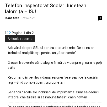
Telefon Inspectorat Scolar Judetean
Ialomița – ISJ
Ioana Stan
-
09/02/2023
0
1
2
Pagina 1 din 2
Articole recente
Adevărul despre SSL-ul pentru site-urile mici: De ce nu ar
trebui să mai plătești pentru un „lăcat verde”
Greșeli frecvente când alegi o firmă de vidanjare și cum le poți
evita
Recomandări pentru vidanjarea unei fose septice la casă în
Iași – Ghid complet pentru proprietari
Beneficii fiscale ale închirierii de imprimante: Cum să deduci
integral cheltuielile și să îmbunătățești cash flow-ul
De ce este importantă vidanjarea periodică a foselor septice