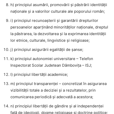
h) principiul asumării, promovării şi păstrării identităţii
naţionale şi a valorilor culturale ale poporului român;
i) principiul recunoaşterii şi garantării drepturilor
persoanelor aparţinând minorităţilor naţionale, dreptul
la păstrarea, la dezvoltarea şi la exprimarea identităţii
lor etnice, culturale, lingvistice şi religioase;
j) principiul asigurării egalităţii de şanse;
k) principiul autonomiei universitare – Telefon
Inspectorat Scolar Judetean Dâmbovița – ISJ;
l) principiul libertăţii academice;
m) principiul transparenţei – concretizat în asigurarea
vizibilităţii totale a deciziei şi a rezultatelor, prin
comunicarea periodică şi adecvată a acestora;
n) principiul libertăţii de gândire şi al independenţei
faţă de ideologii, dogme religioase şi doctrine politice;