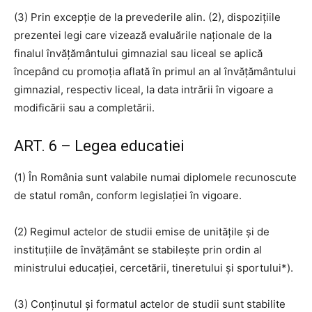
(3) Prin excepţie de la prevederile alin. (2), dispoziţiile
prezentei legi care vizează evaluările naţionale de la
finalul învăţământului gimnazial sau liceal se aplică
începând cu promoţia aflată în primul an al învăţământului
gimnazial, respectiv liceal, la data intrării în vigoare a
modificării sau a completării.
ART. 6 – Legea educatiei
(1) În România sunt valabile numai diplomele recunoscute
de statul român, conform legislaţiei în vigoare.
(2) Regimul actelor de studii emise de unităţile şi de
instituţiile de învăţământ se stabileşte prin ordin al
ministrului educaţiei, cercetării, tineretului şi sportului*).
(3) Conţinutul şi formatul actelor de studii sunt stabilite