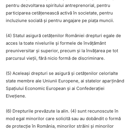
pentru dezvoltarea spiritului antreprenorial, pentru
participarea cetăţenească activă în societate, pentru
incluziune socială şi pentru angajare pe piaţa muncii.
(4) Statul asigură cetăţenilor României drepturi egale de
acces la toate nivelurile şi formele de învăţământ
preuniversitar şi superior, precum şi la învăţarea pe tot
parcursul vieţii, fără nicio formă de discriminare.
(5) Aceleaşi drepturi se asigură şi cetăţenilor celorlalte
state membre ale Uniunii Europene, ai statelor aparţinând
Spaţiului Economic European şi ai Confederaţiei
Elveţiene.
(6) Drepturile prevăzute la alin. (4) sunt recunoscute în
mod egal minorilor care solicită sau au dobândit o formă
de protecţie în România, minorilor străini şi minorilor