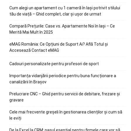
Cum alegi un apartament cu 1 cameră în Iași potrivit stilului
tău de viață – Ghid complet, clar și ușor de urmat
Compară Prețurile: Case vs. Apartamente Noi în Iași – Ce
Merită Mai Mult în 2025
eMAG România: Ce Opțiuni de Suport Ai? Află Totul și
Accesează Contact eMAG
Cadouri personalizate pentru profesori de sport
Importanța vidanjării periodice pentru buna funcționare a
canalizării în Brașov
Prelucrare CNC – Ghid pentru servicii de debitare, frezare și
gravare
Cele mai frecvente greșeli în gestionarea clienților și cum să
le eviți
De la Excel la CRM: pasul esențial pentru firmele care vor să