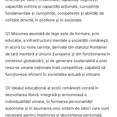
capacităţi volitive şi capacităţi acţionale, cunoştinţe
fundamentale şi cunoştinţe, competenţe şi abilităţi de
utilitate directă, în profesie şi în societate.
(2) Misiunea asumată de lege este de formare, prin
educaţie, a infrastructurii mentale a societăţii româneşti,
în acord cu noile cerinţe, derivate din statutul României
de ţară membră a Uniunii Europene şi din funcţionarea în
contextul globalizării, şi de generare sustenabilă a unei
resurse umane naţionale înalt competitive, capabilă să
funcţioneze eficient în societatea actuală şi viitoare.
(3) Idealul educaţional al şcolii româneşti constă în
dezvoltarea liberă, integrală şi armonioasă a
individualităţii umane, în formarea personalităţii
autonome şi în asumarea unui sistem de valori care sunt
necesare pentru împlinirea şi dezvoltarea personală,