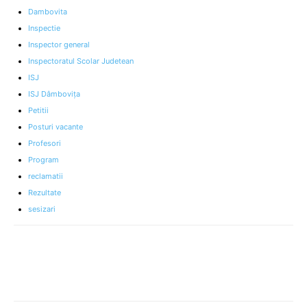
Dambovita
Inspectie
Inspector general
Inspectoratul Scolar Judetean
ISJ
ISJ Dâmbovița
Petitii
Posturi vacante
Profesori
Program
reclamatii
Rezultate
sesizari