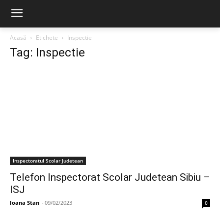
Acasă
Etichete
Inspectie
Tag: Inspectie
Inspectoratul Scolar Judetean
Telefon Inspectorat Scolar Judetean Sibiu –
ISJ
Ioana Stan
-
09/02/2023
0