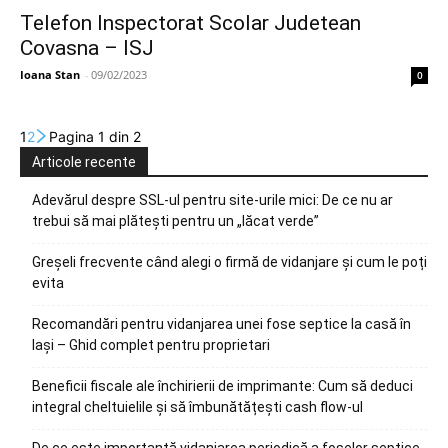
Telefon Inspectorat Scolar Judetean
Covasna – ISJ
Ioana Stan
-
09/02/2023
0
1
2
Pagina 1 din 2
Articole recente
Adevărul despre SSL-ul pentru site-urile mici: De ce nu ar
trebui să mai plătești pentru un „lăcat verde”
Greșeli frecvente când alegi o firmă de vidanjare și cum le poți
evita
Recomandări pentru vidanjarea unei fose septice la casă în
Iași – Ghid complet pentru proprietari
Beneficii fiscale ale închirierii de imprimante: Cum să deduci
integral cheltuielile și să îmbunătățești cash flow-ul
De ce este importantă vidanjarea periodică a foselor septice