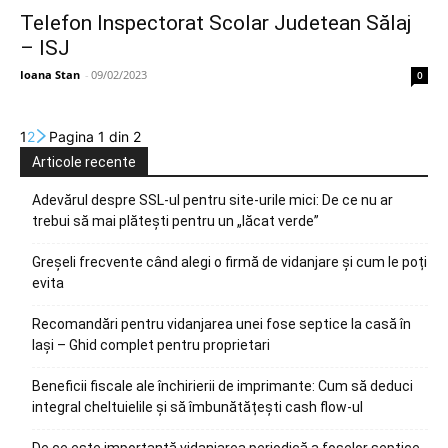
Telefon Inspectorat Scolar Judetean Sălaj
– ISJ
Ioana Stan
-
09/02/2023
0
1
2
Pagina 1 din 2
Articole recente
Adevărul despre SSL-ul pentru site-urile mici: De ce nu ar
trebui să mai plătești pentru un „lăcat verde”
Greșeli frecvente când alegi o firmă de vidanjare și cum le poți
evita
Recomandări pentru vidanjarea unei fose septice la casă în
Iași – Ghid complet pentru proprietari
Beneficii fiscale ale închirierii de imprimante: Cum să deduci
integral cheltuielile și să îmbunătățești cash flow-ul
De ce este importantă vidanjarea periodică a foselor septice