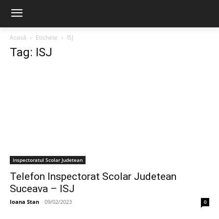
Acasă
Etichete
ISJ
Tag: ISJ
Inspectoratul Scolar Judetean
Telefon Inspectorat Scolar Judetean
Suceava – ISJ
Ioana Stan
-
09/02/2023
0