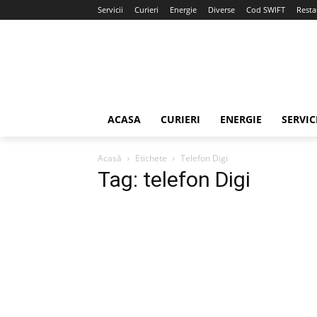
Servicii
Curieri
Energie
Diverse
Cod SWIFT
Resta
ACASA
CURIERI
ENERGIE
SERVIC
Acasă
Etichete
Telefon Digi
Tag: telefon Digi