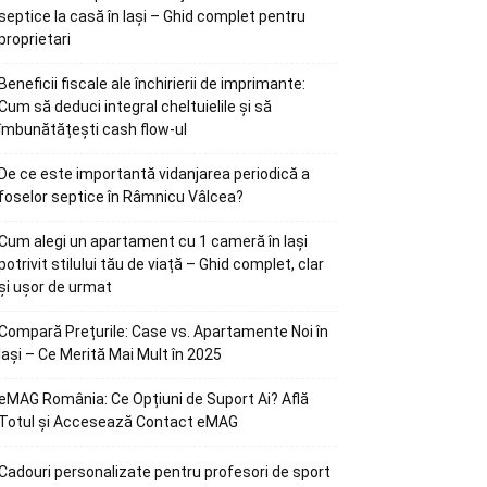
septice la casă în Iași – Ghid complet pentru
proprietari
Beneficii fiscale ale închirierii de imprimante:
Cum să deduci integral cheltuielile și să
îmbunătățești cash flow-ul
De ce este importantă vidanjarea periodică a
foselor septice în Râmnicu Vâlcea?
Cum alegi un apartament cu 1 cameră în Iași
potrivit stilului tău de viață – Ghid complet, clar
și ușor de urmat
Compară Prețurile: Case vs. Apartamente Noi în
Iași – Ce Merită Mai Mult în 2025
eMAG România: Ce Opțiuni de Suport Ai? Află
Totul și Accesează Contact eMAG
Cadouri personalizate pentru profesori de sport