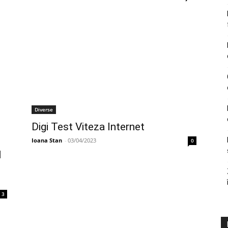
Diverse
Digi Test Viteza Internet
Ioana Stan
-
03/04/2023
0
l
3