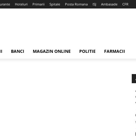
urante
Hoteluri
Primarii
Spitale
Posta Romana
ISJ
Ambasade
CFR
II
BANCI
MAGAZIN ONLINE
POLITIE
FARMACII