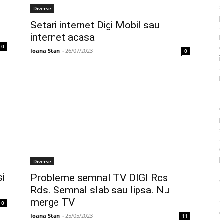
Diverse
Setari internet Digi Mobil sau
internet acasa
0
Ioana Stan
-
26/07/2023
0
Diverse
si
Probleme semnal TV DIGI Rcs
Rds. Semnal slab sau lipsa. Nu
merge TV
0
Ioana Stan
-
25/05/2023
11