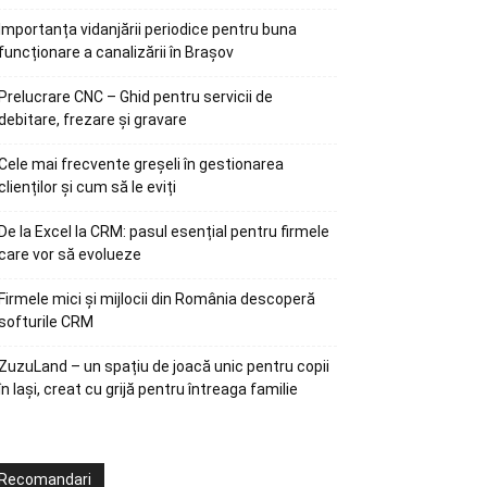
Importanța vidanjării periodice pentru buna
funcționare a canalizării în Brașov
Prelucrare CNC – Ghid pentru servicii de
debitare, frezare și gravare
Cele mai frecvente greșeli în gestionarea
clienților și cum să le eviți
De la Excel la CRM: pasul esențial pentru firmele
care vor să evolueze
Firmele mici și mijlocii din România descoperă
softurile CRM
ZuzuLand – un spațiu de joacă unic pentru copii
în Iași, creat cu grijă pentru întreaga familie
Recomandari