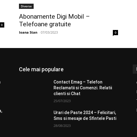
Diverse
Abonamente Digi Mobil –
Telefoane gratuite
0
Ioana Stan
-
07/03/2023
0
Cele mai populare
n
Contact Emag – Telefon
Reclamatii si Comenzi. Relatii
clienti si Chat
25/07/2023
a,
Urari de Paste 2024 – Felicitari,
Sms si mesaje de Sfintele Pasti
28/08/2023