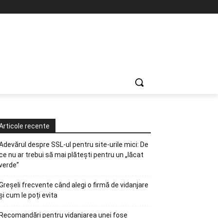
Articole recente
Adevărul despre SSL-ul pentru site-urile mici: De
ce nu ar trebui să mai plătești pentru un „lăcat
verde”
Greșeli frecvente când alegi o firmă de vidanjare
și cum le poți evita
Recomandări pentru vidanjarea unei fose