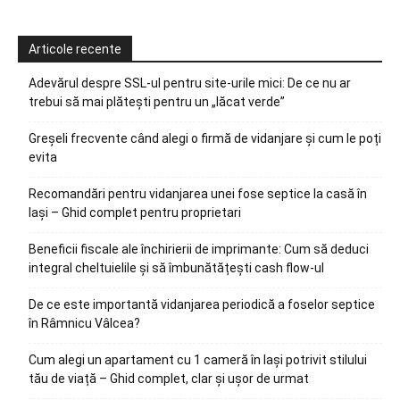
Articole recente
Adevărul despre SSL-ul pentru site-urile mici: De ce nu ar
trebui să mai plătești pentru un „lăcat verde”
Greșeli frecvente când alegi o firmă de vidanjare și cum le poți
evita
Recomandări pentru vidanjarea unei fose septice la casă în
Iași – Ghid complet pentru proprietari
Beneficii fiscale ale închirierii de imprimante: Cum să deduci
integral cheltuielile și să îmbunătățești cash flow-ul
De ce este importantă vidanjarea periodică a foselor septice
în Râmnicu Vâlcea?
Cum alegi un apartament cu 1 cameră în Iași potrivit stilului
tău de viață – Ghid complet, clar și ușor de urmat