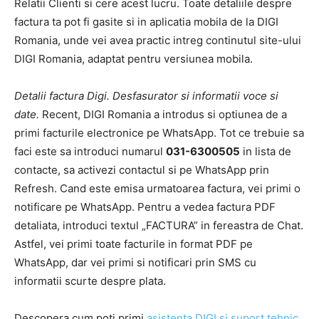
Relatii Clienti si cere acest lucru. Toate detaliile despre
factura ta pot fi gasite si in aplicatia mobila de la DIGI
Romania, unde vei avea practic intreg continutul site-ului
DIGI Romania, adaptat pentru versiunea mobila.
Detalii factura Digi. Desfasurator si informatii voce si
date.
Recent, DIGI Romania a introdus si optiunea de a
primi facturile electronice pe WhatsApp. Tot ce trebuie sa
faci este sa introduci numarul
031-6300505
in lista de
contacte, sa activezi contactul si pe WhatsApp prin
Refresh. Cand este emisa urmatoarea factura, vei primi o
notificare pe WhatsApp. Pentru a vedea factura PDF
detaliata, introduci textul „FACTURA” in fereastra de Chat.
Astfel, vei primi toate facturile in format PDF pe
WhatsApp, dar vei primi si notificari prin SMS cu
informatii scurte despre plata.
Descopera cum poti primi
asistenta DIGI si suport tehnic
.