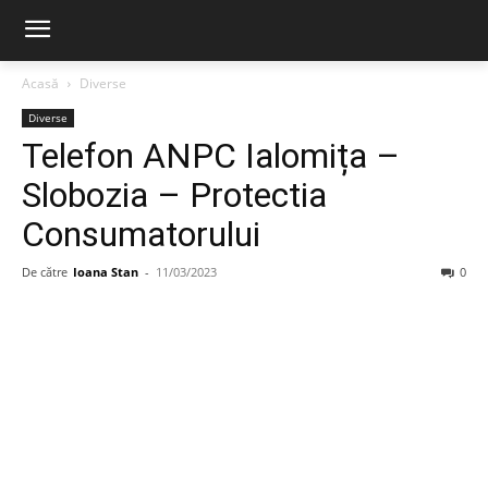
Acasă
Diverse
Diverse
Telefon ANPC Ialomița –
Slobozia – Protectia
Consumatorului
De către
Ioana Stan
-
11/03/2023
0