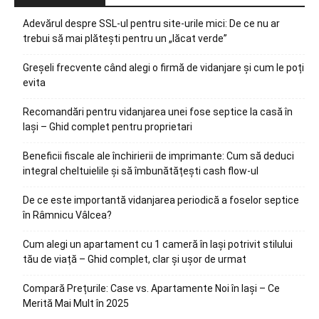
Adevărul despre SSL-ul pentru site-urile mici: De ce nu ar
trebui să mai plătești pentru un „lăcat verde”
Greșeli frecvente când alegi o firmă de vidanjare și cum le poți
evita
Recomandări pentru vidanjarea unei fose septice la casă în
Iași – Ghid complet pentru proprietari
Beneficii fiscale ale închirierii de imprimante: Cum să deduci
integral cheltuielile și să îmbunătățești cash flow-ul
De ce este importantă vidanjarea periodică a foselor septice
în Râmnicu Vâlcea?
Cum alegi un apartament cu 1 cameră în Iași potrivit stilului
tău de viață – Ghid complet, clar și ușor de urmat
Compară Prețurile: Case vs. Apartamente Noi în Iași – Ce
Merită Mai Mult în 2025