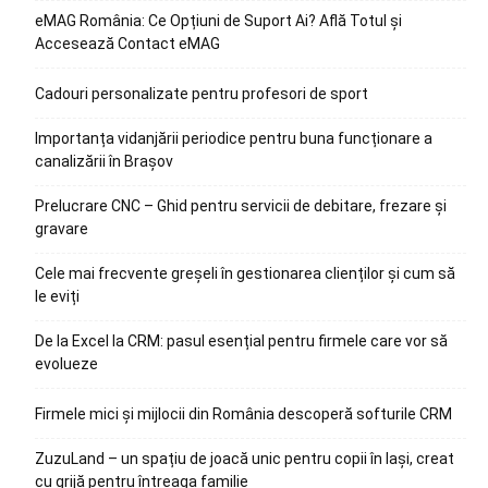
eMAG România: Ce Opțiuni de Suport Ai? Află Totul și
Accesează Contact eMAG
Cadouri personalizate pentru profesori de sport
Importanța vidanjării periodice pentru buna funcționare a
canalizării în Brașov
Prelucrare CNC – Ghid pentru servicii de debitare, frezare și
gravare
Cele mai frecvente greșeli în gestionarea clienților și cum să
le eviți
De la Excel la CRM: pasul esențial pentru firmele care vor să
evolueze
Firmele mici și mijlocii din România descoperă softurile CRM
ZuzuLand – un spațiu de joacă unic pentru copii în Iași, creat
cu grijă pentru întreaga familie