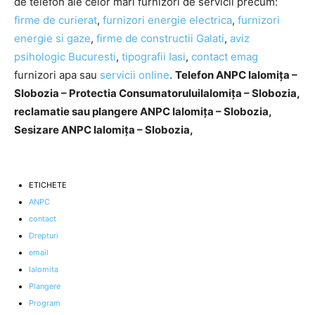
de telefon ale celor mari furnizori de servicii precum:
firme de curierat
,
furnizori energie electrica
,
furnizori
energie si gaze
,
firme de constructii Galati
,
aviz
psihologic Bucuresti
,
tipografii Iasi
,
contact emag
furnizori apa sau
servicii online
.
Telefon ANPC Ialomița –
Slobozia – Protectia ConsumatoruluiIalomița – Slobozia,
reclamatie sau plangere ANPC Ialomița – Slobozia,
Sesizare ANPC Ialomița – Slobozia,
ETICHETE
ANPC
contact
Drepturi
email
Ialomita
Plangere
Program