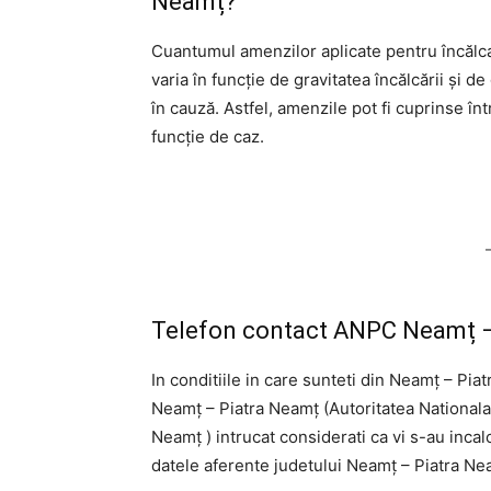
Neamț?
Cuantumul amenzilor aplicate pentru încălca
varia în funcție de gravitatea încălcării și 
în cauză. Astfel, amenzile pot fi cuprinse înt
funcție de caz.
Telefon contact ANPC Neamț –
In conditiile in care sunteti din Neamț – Pia
Neamț – Piatra Neamț (Autoritatea National
Neamț ) intrucat considerati ca vi s-au incal
datele aferente judetului Neamț – Piatra Ne