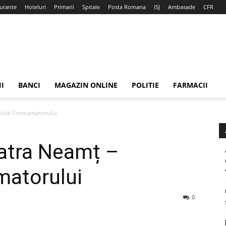
urante
Hoteluri
Primarii
Spitale
Posta Romana
ISJ
Ambasade
CFR
II
BANCI
MAGAZIN ONLINE
POLITIE
FARMACII
ectia Consumatorului
atra Neamț –
matorului
0