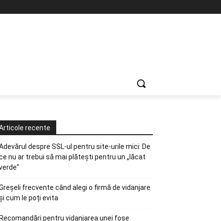
Articole recente
Adevărul despre SSL-ul pentru site-urile mici: De
ce nu ar trebui să mai plătești pentru un „lăcat
verde”
Greșeli frecvente când alegi o firmă de vidanjare
și cum le poți evita
Recomandări pentru vidanjarea unei fose