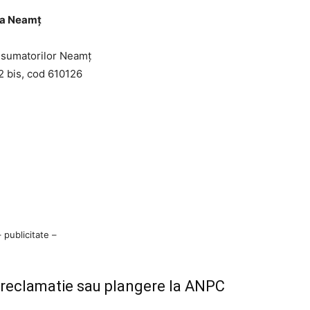
ra Neamț
nsumatorilor Neamţ
2 bis, cod 610126
– publicitate –
o reclamatie sau plangere la ANPC