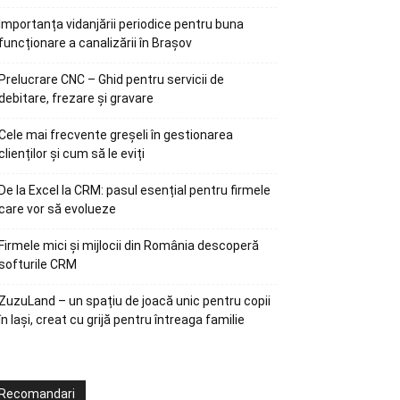
Importanța vidanjării periodice pentru buna
funcționare a canalizării în Brașov
Prelucrare CNC – Ghid pentru servicii de
debitare, frezare și gravare
Cele mai frecvente greșeli în gestionarea
clienților și cum să le eviți
De la Excel la CRM: pasul esențial pentru firmele
care vor să evolueze
Firmele mici și mijlocii din România descoperă
softurile CRM
ZuzuLand – un spațiu de joacă unic pentru copii
în Iași, creat cu grijă pentru întreaga familie
Recomandari