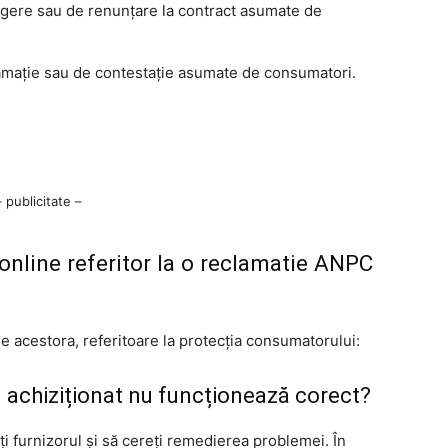
ragere sau de renunțare la contract asumate de
lamație sau de contestație asumate de consumatori.
– publicitate –
 online referitor la o reclamatie ANPC
le acestora, referitoare la protecția consumatorului:
l achiziționat nu funcționează corect?
ți furnizorul și să cereți remedierea problemei. În