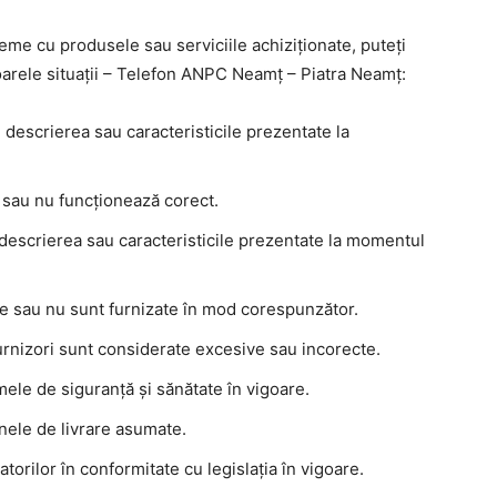
leme cu produsele sau serviciile achiziționate, puteți
arele situații – Telefon ANPC Neamț – Piatra Neamț:
descrierea sau caracteristicile prezentate la
 sau nu funcționează corect.
 descrierea sau caracteristicile prezentate la momentul
nțe sau nu sunt furnizate în mod corespunzător.
urnizori sunt considerate excesive sau incorecte.
ele de siguranță și sănătate în vigoare.
enele de livrare asumate.
orilor în conformitate cu legislația în vigoare.