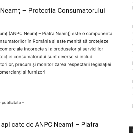
Neamț – Protectia Consumatorului
eamț (ANPC Neamț – Piatra Neamț) este o componentă
consumatorilor în România și este menită să protejeze
 comerciale incorecte și a produselor și serviciilor
tecției consumatorului sunt diverse și includ
orilor, precum și monitorizarea respectării legislației
mercianți și furnizori.
– publicitate –
 aplicate de ANPC Neamț – Piatra