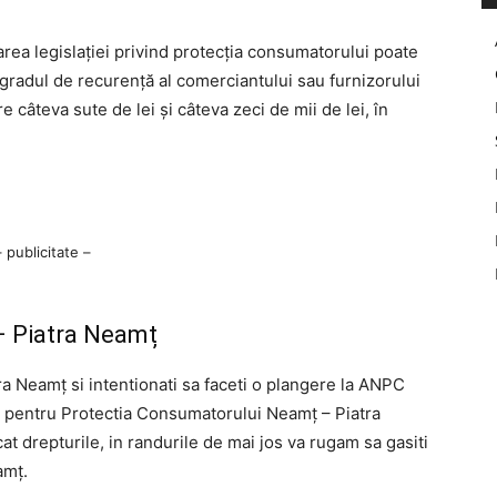
rea legislației privind protecția consumatorului poate
de gradul de recurență al comerciantului sau furnizorului
re câteva sute de lei și câteva zeci de mii de lei, în
– publicitate –
 Piatra Neamț
tra Neamț si intentionati sa faceti o plangere la ANPC
a pentru Protectia Consumatorului Neamț – Piatra
cat drepturile, in randurile de mai jos va rugam sa gasiti
amț.