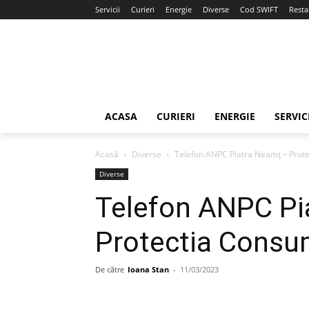
Servicii
Curieri
Energie
Diverse
Cod SWIFT
Resta
ACASA
CURIERI
ENERGIE
SERVIC
Acasă
Diverse
Telefon ANPC Piatra Neamț – Prot
Diverse
Telefon ANPC Pi
Protectia Consu
De către
Ioana Stan
-
11/03/2023