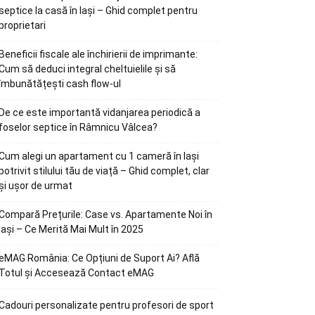
septice la casă în Iași – Ghid complet pentru
proprietari
Beneficii fiscale ale închirierii de imprimante:
Cum să deduci integral cheltuielile și să
îmbunătățești cash flow-ul
De ce este importantă vidanjarea periodică a
foselor septice în Râmnicu Vâlcea?
Cum alegi un apartament cu 1 cameră în Iași
potrivit stilului tău de viață – Ghid complet, clar
și ușor de urmat
Compară Prețurile: Case vs. Apartamente Noi în
Iași – Ce Merită Mai Mult în 2025
eMAG România: Ce Opțiuni de Suport Ai? Află
Totul și Accesează Contact eMAG
Cadouri personalizate pentru profesori de sport