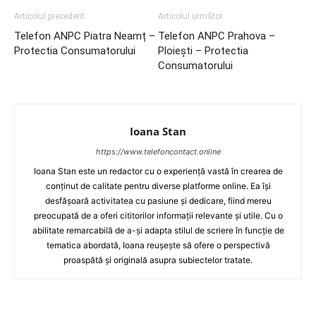
Articolul precedent
Articolul următor
Telefon ANPC Piatra Neamț –
Telefon ANPC Prahova –
Protectia Consumatorului
Ploiești – Protectia
Consumatorului
Ioana Stan
https://www.telefoncontact.online
Ioana Stan este un redactor cu o experiență vastă în crearea de
conținut de calitate pentru diverse platforme online. Ea își
desfășoară activitatea cu pasiune și dedicare, fiind mereu
preocupată de a oferi cititorilor informații relevante și utile. Cu o
abilitate remarcabilă de a-și adapta stilul de scriere în funcție de
tematica abordată, Ioana reușește să ofere o perspectivă
proaspătă și originală asupra subiectelor tratate.