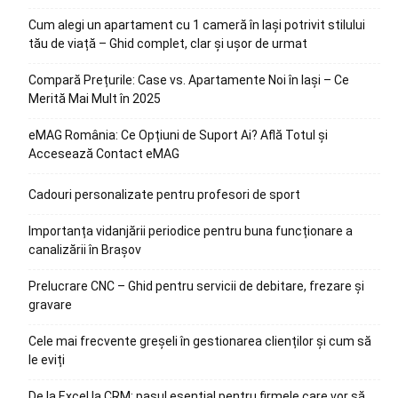
Cum alegi un apartament cu 1 cameră în Iași potrivit stilului
tău de viață – Ghid complet, clar și ușor de urmat
Compară Prețurile: Case vs. Apartamente Noi în Iași – Ce
Merită Mai Mult în 2025
eMAG România: Ce Opțiuni de Suport Ai? Află Totul și
Accesează Contact eMAG
Cadouri personalizate pentru profesori de sport
Importanța vidanjării periodice pentru buna funcționare a
canalizării în Brașov
Prelucrare CNC – Ghid pentru servicii de debitare, frezare și
gravare
Cele mai frecvente greșeli în gestionarea clienților și cum să
le eviți
De la Excel la CRM: pasul esențial pentru firmele care vor să