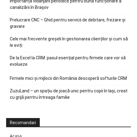
Importanța vidanjării periodice pentru buna funcționare a
canalizării în Brașov
Prelucrare CNC – Ghid pentru servicii de debitare, frezare și
gravare
Cele mai frecvente greșeli în gestionarea clienților și cum să
le eviți
De la Excel la CRM: pasul esențial pentru firmele care vor să
evolueze
Firmele mici și mijlocii din România descoperă softurile CRM
ZuzuLand – un spațiu de joacă unic pentru copii în Iași, creat
cu grijă pentru întreaga familie
Recomandari
Acasa