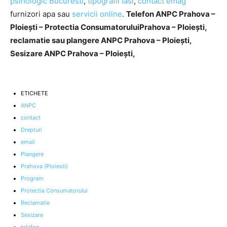
psihologic Bucuresti
,
tipografii Iasi
,
contact emag
furnizori apa sau
servicii online
.
Telefon ANPC Prahova –
Ploiești – Protectia ConsumatoruluiPrahova – Ploiești,
reclamatie sau plangere ANPC Prahova – Ploiești,
Sesizare ANPC Prahova – Ploiești,
ETICHETE
ANPC
contact
Drepturi
email
Plangere
Prahova (Ploiesti)
Program
Protectia Consumatorului
Reclamatie
Sesizare