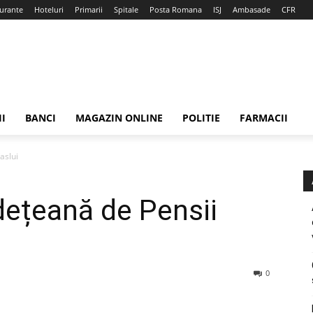
urante
Hoteluri
Primarii
Spitale
Posta Romana
ISJ
Ambasade
CFR
II
BANCI
MAGAZIN ONLINE
POLITIE
FARMACII
aslui
dețeană de Pensii
0