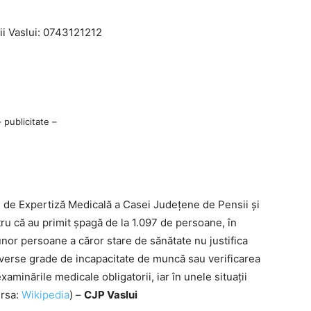
i Vaslui: 0743121212
– publicitate –
ei de Expertiză Medicală a Casei Județene de Pensii și
tru că au primit șpagă de la 1.097 de persoane, în
or persoane a căror stare de sănătate nu justifica
diverse grade de incapacitate de muncă sau verificarea
inările medicale obligatorii, iar în unele situații
ursa:
Wikipedia
) –
CJP Vaslui