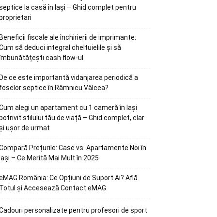
septice la casă în Iași – Ghid complet pentru
proprietari
Beneficii fiscale ale închirierii de imprimante:
Cum să deduci integral cheltuielile și să
îmbunătățești cash flow-ul
De ce este importantă vidanjarea periodică a
foselor septice în Râmnicu Vâlcea?
Cum alegi un apartament cu 1 cameră în Iași
potrivit stilului tău de viață – Ghid complet, clar
și ușor de urmat
Compară Prețurile: Case vs. Apartamente Noi în
Iași – Ce Merită Mai Mult în 2025
eMAG România: Ce Opțiuni de Suport Ai? Află
Totul și Accesează Contact eMAG
Cadouri personalizate pentru profesori de sport