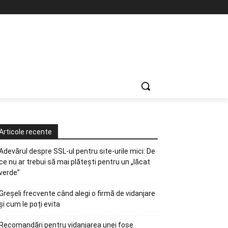
Articole recente
Adevărul despre SSL-ul pentru site-urile mici: De
ce nu ar trebui să mai plătești pentru un „lăcat
verde”
Greșeli frecvente când alegi o firmă de vidanjare
și cum le poți evita
Recomandări pentru vidanjarea unei fose