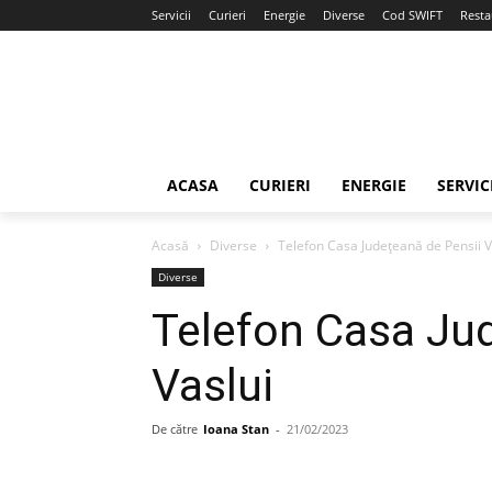
Servicii
Curieri
Energie
Diverse
Cod SWIFT
Resta
ACASA
CURIERI
ENERGIE
SERVIC
Acasă
Diverse
Telefon Casa Județeană de Pensii V
Diverse
Telefon Casa Ju
Vaslui
De către
Ioana Stan
-
21/02/2023