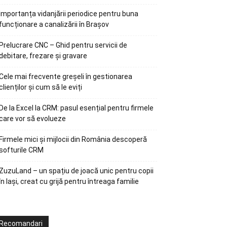
Importanța vidanjării periodice pentru buna
funcționare a canalizării în Brașov
Prelucrare CNC – Ghid pentru servicii de
debitare, frezare și gravare
Cele mai frecvente greșeli în gestionarea
clienților și cum să le eviți
De la Excel la CRM: pasul esențial pentru firmele
care vor să evolueze
Firmele mici și mijlocii din România descoperă
softurile CRM
ZuzuLand – un spațiu de joacă unic pentru copii
în Iași, creat cu grijă pentru întreaga familie
Recomandari