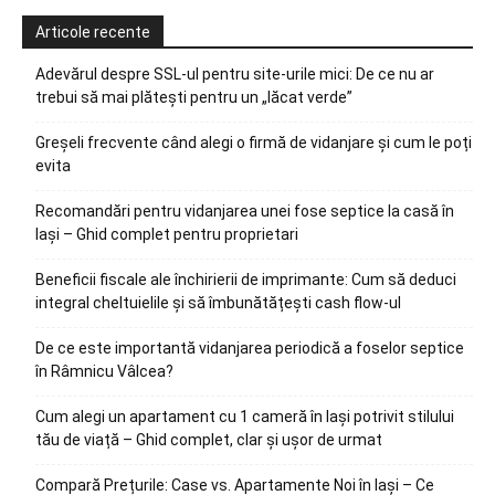
Articole recente
Adevărul despre SSL-ul pentru site-urile mici: De ce nu ar
trebui să mai plătești pentru un „lăcat verde”
Greșeli frecvente când alegi o firmă de vidanjare și cum le poți
evita
Recomandări pentru vidanjarea unei fose septice la casă în
Iași – Ghid complet pentru proprietari
Beneficii fiscale ale închirierii de imprimante: Cum să deduci
integral cheltuielile și să îmbunătățești cash flow-ul
De ce este importantă vidanjarea periodică a foselor septice
în Râmnicu Vâlcea?
Cum alegi un apartament cu 1 cameră în Iași potrivit stilului
tău de viață – Ghid complet, clar și ușor de urmat
Compară Prețurile: Case vs. Apartamente Noi în Iași – Ce