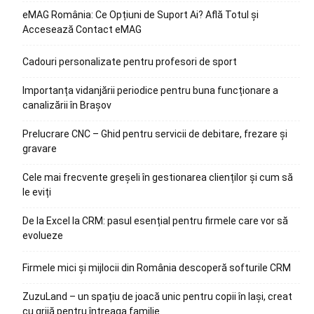
eMAG România: Ce Opțiuni de Suport Ai? Află Totul și
Accesează Contact eMAG
Cadouri personalizate pentru profesori de sport
Importanța vidanjării periodice pentru buna funcționare a
canalizării în Brașov
Prelucrare CNC – Ghid pentru servicii de debitare, frezare și
gravare
Cele mai frecvente greșeli în gestionarea clienților și cum să
le eviți
De la Excel la CRM: pasul esențial pentru firmele care vor să
evolueze
Firmele mici și mijlocii din România descoperă softurile CRM
ZuzuLand – un spațiu de joacă unic pentru copii în Iași, creat
cu grijă pentru întreaga familie