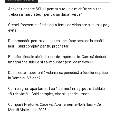
Adevărul despre SSL-ul pentru site-urile mici: De ce nu ar
trebui să mai plătești pentru un „lăcat verde”
Greșeli frecvente când alegi o firmă de vidanjare și cum le poți
evita
Recomandări pentru vidanjarea unei fose septice la casă în
Iași – Ghid complet pentru proprietari
Beneficii fiscale ale închirierii de imprimante: Cum să deduci
integral cheltuielile și să îmbunătățești cash flow-ul
De ce este importantă vidanjarea periodică a foselor septice
în Râmnicu Vâlcea?
Cum alegi un apartament cu 1 cameră în Iași potrivit stilului
tău de viață – Ghid complet, clar și ușor de urmat
Compară Prețurile: Case vs. Apartamente Noi în Iași – Ce
Merită Mai Mult în 2025