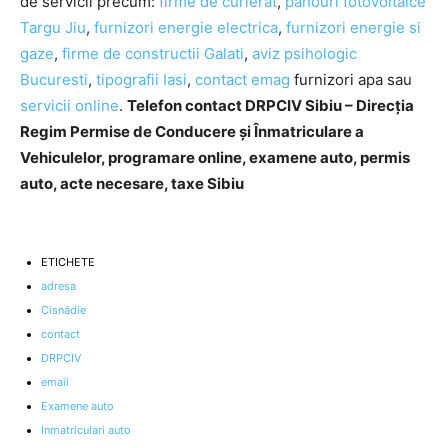
de servicii precum:
firme de curierat
,
panouri fotovoltaice
Targu Jiu
,
furnizori energie electrica
,
furnizori energie si
gaze
,
firme de constructii Galati
,
aviz psihologic
Bucuresti
,
tipografii Iasi
,
contact emag
furnizori apa sau
servicii online
.
Telefon contact DRPCIV Sibiu – Direcția
Regim Permise de Conducere și Înmatriculare a
Vehiculelor, programare online, examene auto, permis
auto, acte necesare, taxe Sibiu
ETICHETE
adresa
Cisnădie
contact
DRPCIV
email
Examene auto
Inmatriculari auto