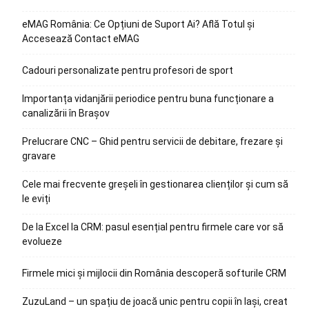
eMAG România: Ce Opțiuni de Suport Ai? Află Totul și
Accesează Contact eMAG
Cadouri personalizate pentru profesori de sport
Importanța vidanjării periodice pentru buna funcționare a
canalizării în Brașov
Prelucrare CNC – Ghid pentru servicii de debitare, frezare și
gravare
Cele mai frecvente greșeli în gestionarea clienților și cum să
le eviți
De la Excel la CRM: pasul esențial pentru firmele care vor să
evolueze
Firmele mici și mijlocii din România descoperă softurile CRM
ZuzuLand – un spațiu de joacă unic pentru copii în Iași, creat