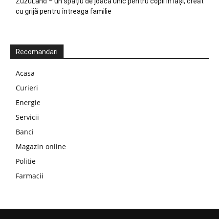
ZuzuLand – un spațiu de joacă unic pentru copii în Iași, creat
cu grijă pentru întreaga familie
Recomandari
Acasa
Curieri
Energie
Servicii
Banci
Magazin online
Politie
Farmacii