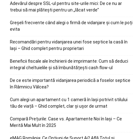
Adevărul despre SSL-ul pentru site-urile mici: De ce nu ar
trebui să mai plătești pentru un „lăcat verde”
Greșeli frecvente când alegi o firmă de vidanjare și cum le poți
evita
Recomandări pentru vidanjarea unei fose septice la casă în
Iași – Ghid complet pentru proprietari
Beneficii fiscale ale închirierii de imprimante: Cum să deduci
integral cheltuielile și să îmbunătățești cash flow-ul
De ce este importantă vidanjarea periodică a foselor septice
în Râmnicu Vâlcea?
Cum alegi un apartament cu 1 cameră în Iași potrivit stilului
tău de viață – Ghid complet, clar și ușor de urmat
Compară Prețurile: Case vs. Apartamente Noi în Iași – Ce
Merită Mai Mult în 2025
eMAG România: Ce Opțiuni de Suport Ai? Află Totul și