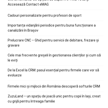
Accesează Contact eMAG
Cadouri personalizate pentru profesori de sport
Importanța vidanjării periodice pentru buna funcționare a
canalizării în Brașov
Prelucrare CNC – Ghid pentru servicii de debitare, frezare și
gravare
Cele mai frecvente greșeli în gestionarea clienților și cum să
le eviți
De la Excel la CRM: pasul esențial pentru firmele care vor să
evolueze
Firmele mici și mijlocii din România descoperă softurile CRM
ZuzuLand – un spațiu de joacă unic pentru copii în Iași, creat
cu grijă pentru întreaga familie