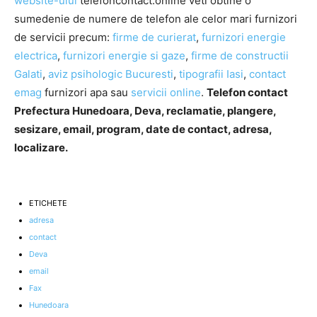
website-ului
telefoncontact.online veti obtine o
sumedenie de numere de telefon ale celor mari furnizori
de servicii precum:
firme de curierat
,
furnizori energie
electrica
,
furnizori energie si gaze
,
firme de constructii
Galati
,
aviz psihologic Bucuresti
,
tipografii Iasi
,
contact
emag
furnizori apa sau
servicii online
.
Telefon contact
Prefectura Hunedoara, Deva, reclamatie, plangere,
sesizare, email, program, date de contact, adresa,
localizare.
ETICHETE
adresa
contact
Deva
email
Fax
Hunedoara