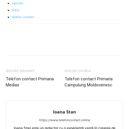
sesizari
Sibiu
telefon contact
Articolul precedent
Articolul următor
Telefon contact Primaria
Telefon contact Primaria
Medias
Campulung Moldovenesc
Ioana Stan
https://www.telefoncontact.online
Ioana Stan este un redactor cu o experiență vastă în crearea de