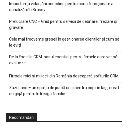
Importanța vidanjării periodice pentru buna funcționare a
canalizării în Brașov
Prelucrare CNC – Ghid pentru servicii de debitare, frezare și
gravare
Cele mai frecvente greșeli în gestionarea clienților și cum să
le eviți
De la Excel la CRM: pasul esențial pentru firmele care vor să
evolueze
Firmele mici și mijlocii din România descoperă softurile CRM
ZuzuLand – un spațiu de joacă unic pentru copii în Iași, creat
cu grijă pentru întreaga familie
Recomandari