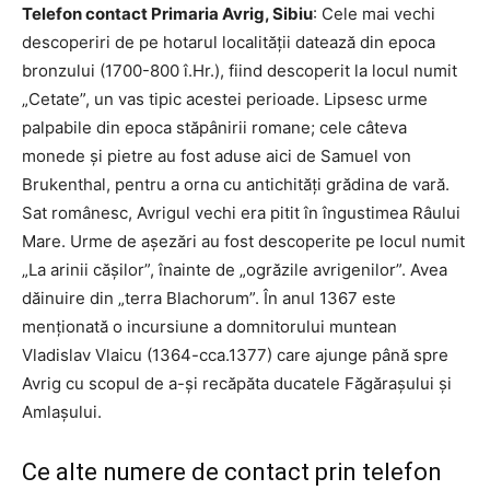
Telefon contact Primaria Avrig, Sibiu
: Cele mai vechi
descoperiri de pe hotarul localității datează din epoca
bronzului (1700-800 î.Hr.), fiind descoperit la locul numit
„Cetate”, un vas tipic acestei perioade. Lipsesc urme
palpabile din epoca stăpânirii romane; cele câteva
monede și pietre au fost aduse aici de Samuel von
Brukenthal, pentru a orna cu antichități grădina de vară.
Sat românesc, Avrigul vechi era pitit în îngustimea Râului
Mare. Urme de așezări au fost descoperite pe locul numit
„La arinii cășilor”, înainte de „ogrăzile avrigenilor”. Avea
dăinuire din „terra Blachorum”. În anul 1367 este
menționată o incursiune a domnitorului muntean
Vladislav Vlaicu (1364-cca.1377) care ajunge până spre
Avrig cu scopul de a-și recăpăta ducatele Făgărașului și
Amlașului.
Ce alte numere de contact prin telefon